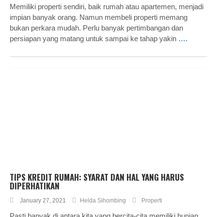
Memiliki properti sendiri, baik rumah atau apartemen, menjadi
impian banyak orang. Namun membeli properti memang
bukan perkara mudah. Perlu banyak pertimbangan dan
persiapan yang matang untuk sampai ke tahap yakin
….
TIPS KREDIT RUMAH: SYARAT DAN HAL YANG HARUS
DIPERHATIKAN
January 27, 2021
Helda Sihombing
Properti
Pasti banyak di antara kita yang bercita-cita memiliki hunian