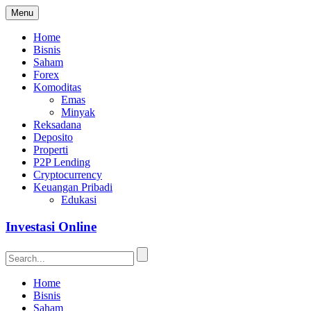
Menu
Home
Bisnis
Saham
Forex
Komoditas
Emas
Minyak
Reksadana
Deposito
Properti
P2P Lending
Cryptocurrency
Keuangan Pribadi
Edukasi
Investasi Online
Home
Bisnis
Saham