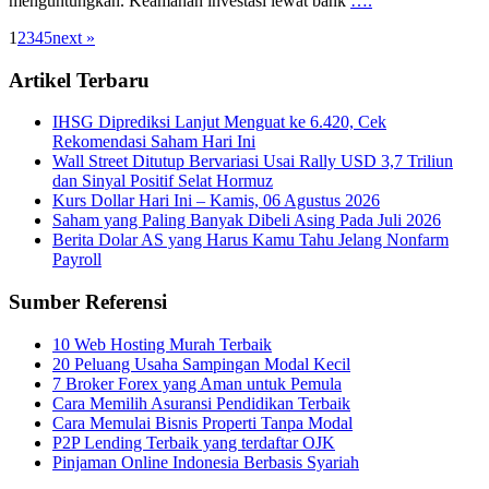
menguntungkan. Keamanan investasi lewat bank
….
1
2
3
4
5
next »
Artikel Terbaru
IHSG Diprediksi Lanjut Menguat ke 6.420, Cek
Rekomendasi Saham Hari Ini
Wall Street Ditutup Bervariasi Usai Rally USD 3,7 Triliun
dan Sinyal Positif Selat Hormuz
Kurs Dollar Hari Ini – Kamis, 06 Agustus 2026
Saham yang Paling Banyak Dibeli Asing Pada Juli 2026
Berita Dolar AS yang Harus Kamu Tahu Jelang Nonfarm
Payroll
Sumber Referensi
10 Web Hosting Murah Terbaik
20 Peluang Usaha Sampingan Modal Kecil
7 Broker Forex yang Aman untuk Pemula
Cara Memilih Asuransi Pendidikan Terbaik
Cara Memulai Bisnis Properti Tanpa Modal
P2P Lending Terbaik yang terdaftar OJK
Pinjaman Online Indonesia Berbasis Syariah