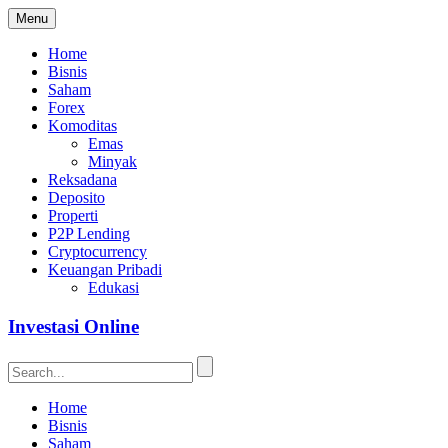
Menu
Home
Bisnis
Saham
Forex
Komoditas
Emas
Minyak
Reksadana
Deposito
Properti
P2P Lending
Cryptocurrency
Keuangan Pribadi
Edukasi
Investasi Online
Home
Bisnis
Saham