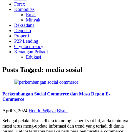
Forex
Komoditas
Emas
Minyak
Reksadana
Deposito
Properti
P2P Lending
Cryptocurrency
Keuangan Pribadi
Edukasi
Posts Tagged: media sosial
Perkembangan Social Commerce dan Masa Depan E-
Commerce
April 3, 2024
Hendri Wijaya
Bisnis
Sebagai pelaku bisnis di era teknologi seperti saat ini, anda tentunya
mesti terus meng-update informasi dan trend yang terjadi di dunia
bisnis. Hal ini terutama berlaku bagi para pengusaha e-commerce.