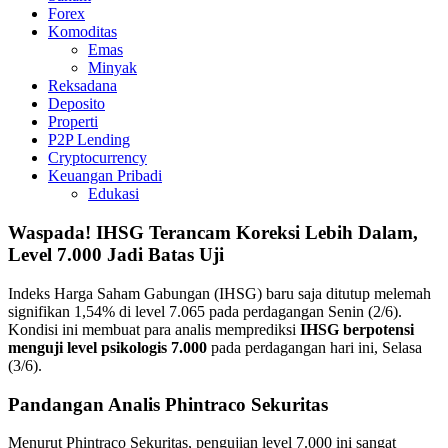
Forex
Komoditas
Emas
Minyak
Reksadana
Deposito
Properti
P2P Lending
Cryptocurrency
Keuangan Pribadi
Edukasi
Waspada! IHSG Terancam Koreksi Lebih Dalam,
Level 7.000 Jadi Batas Uji
Indeks Harga Saham Gabungan (IHSG) baru saja ditutup melemah
signifikan 1,54% di level 7.065 pada perdagangan Senin (2/6).
Kondisi ini membuat para analis memprediksi
IHSG berpotensi
menguji level psikologis 7.000
pada perdagangan hari ini, Selasa
(3/6).
Pandangan Analis Phintraco Sekuritas
Menurut Phintraco Sekuritas, pengujian level 7.000 ini sangat