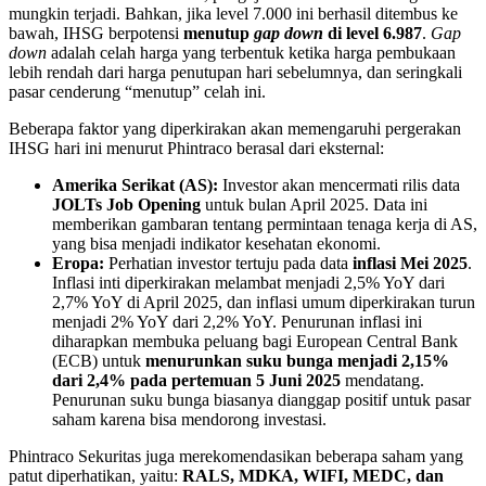
mungkin terjadi. Bahkan, jika level 7.000 ini berhasil ditembus ke
bawah, IHSG berpotensi
menutup
gap down
di level 6.987
.
Gap
down
adalah celah harga yang terbentuk ketika harga pembukaan
lebih rendah dari harga penutupan hari sebelumnya, dan seringkali
pasar cenderung “menutup” celah ini.
Beberapa faktor yang diperkirakan akan memengaruhi pergerakan
IHSG hari ini menurut Phintraco berasal dari eksternal:
Amerika Serikat (AS):
Investor akan mencermati rilis data
JOLTs Job Opening
untuk bulan April 2025. Data ini
memberikan gambaran tentang permintaan tenaga kerja di AS,
yang bisa menjadi indikator kesehatan ekonomi.
Eropa:
Perhatian investor tertuju pada data
inflasi Mei 2025
.
Inflasi inti diperkirakan melambat menjadi 2,5% YoY dari
2,7% YoY di April 2025, dan inflasi umum diperkirakan turun
menjadi 2% YoY dari 2,2% YoY. Penurunan inflasi ini
diharapkan membuka peluang bagi European Central Bank
(ECB) untuk
menurunkan suku bunga menjadi 2,15%
dari 2,4% pada pertemuan 5 Juni 2025
mendatang.
Penurunan suku bunga biasanya dianggap positif untuk pasar
saham karena bisa mendorong investasi.
Phintraco Sekuritas juga merekomendasikan beberapa saham yang
patut diperhatikan, yaitu:
RALS, MDKA, WIFI, MEDC, dan