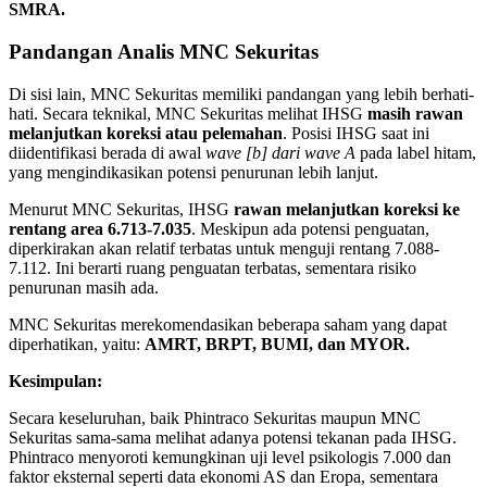
SMRA.
Pandangan Analis MNC Sekuritas
Di sisi lain, MNC Sekuritas memiliki pandangan yang lebih berhati-
hati. Secara teknikal, MNC Sekuritas melihat IHSG
masih rawan
melanjutkan koreksi atau pelemahan
. Posisi IHSG saat ini
diidentifikasi berada di awal
wave [b] dari wave A
pada label hitam,
yang mengindikasikan potensi penurunan lebih lanjut.
Menurut MNC Sekuritas, IHSG
rawan melanjutkan koreksi ke
rentang area 6.713-7.035
. Meskipun ada potensi penguatan,
diperkirakan akan relatif terbatas untuk menguji rentang 7.088-
7.112. Ini berarti ruang penguatan terbatas, sementara risiko
penurunan masih ada.
MNC Sekuritas merekomendasikan beberapa saham yang dapat
diperhatikan, yaitu:
AMRT, BRPT, BUMI, dan MYOR.
Kesimpulan:
Secara keseluruhan, baik Phintraco Sekuritas maupun MNC
Sekuritas sama-sama melihat adanya potensi tekanan pada IHSG.
Phintraco menyoroti kemungkinan uji level psikologis 7.000 dan
faktor eksternal seperti data ekonomi AS dan Eropa, sementara