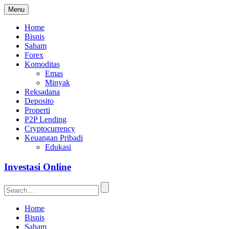
Menu
Home
Bisnis
Saham
Forex
Komoditas
Emas
Minyak
Reksadana
Deposito
Properti
P2P Lending
Cryptocurrency
Keuangan Pribadi
Edukasi
Investasi Online
Home
Bisnis
Saham