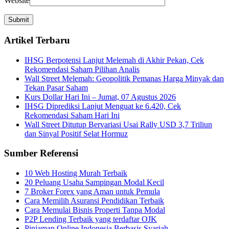
Website
Artikel Terbaru
IHSG Berpotensi Lanjut Melemah di Akhir Pekan, Cek
Rekomendasi Saham Pilihan Analis
Wall Street Melemah: Geopolitik Pemanas Harga Minyak dan
Tekan Pasar Saham
Kurs Dollar Hari Ini – Jumat, 07 Agustus 2026
IHSG Diprediksi Lanjut Menguat ke 6.420, Cek
Rekomendasi Saham Hari Ini
Wall Street Ditutup Bervariasi Usai Rally USD 3,7 Triliun
dan Sinyal Positif Selat Hormuz
Sumber Referensi
10 Web Hosting Murah Terbaik
20 Peluang Usaha Sampingan Modal Kecil
7 Broker Forex yang Aman untuk Pemula
Cara Memilih Asuransi Pendidikan Terbaik
Cara Memulai Bisnis Properti Tanpa Modal
P2P Lending Terbaik yang terdaftar OJK
Pinjaman Online Indonesia Berbasis Syariah