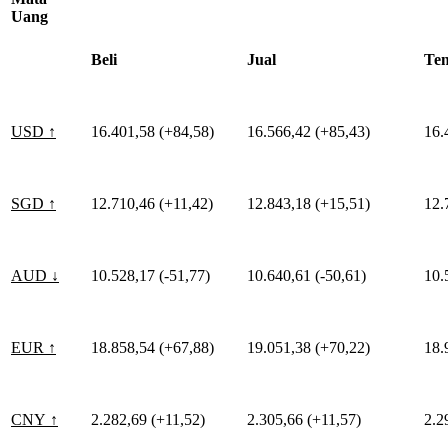
Uang
Beli
Jual
Te
USD ↑
16.401,58 (+84,58)
16.566,42 (+85,43)
16.
SGD ↑
12.710,46 (+11,42)
12.843,18 (+15,51)
12.
AUD ↓
10.528,17 (-51,77)
10.640,61 (-50,61)
10.
EUR ↑
18.858,54 (+67,88)
19.051,38 (+70,22)
18.
CNY ↑
2.282,69 (+11,52)
2.305,66 (+11,57)
2.2