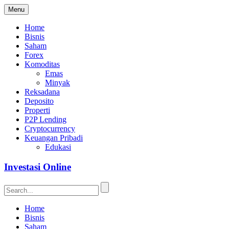
Menu
Home
Bisnis
Saham
Forex
Komoditas
Emas
Minyak
Reksadana
Deposito
Properti
P2P Lending
Cryptocurrency
Keuangan Pribadi
Edukasi
Investasi Online
Home
Bisnis
Saham