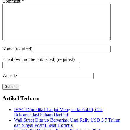
Comment
*
Name
(required)
Email
(will not be published) (required)
Website
Artikel Terbaru
IHSG Diprediksi Lanjut Menguat ke 6.420, Cek
Rekomendasi Saham Hari Ini
Wall Street Ditutup Bervariasi Usai Rally USD 3,7 Triliun
dan Sinyal Positif Selat Hormuz