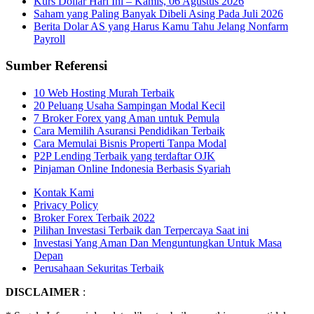
Kurs Dollar Hari Ini – Kamis, 06 Agustus 2026
Saham yang Paling Banyak Dibeli Asing Pada Juli 2026
Berita Dolar AS yang Harus Kamu Tahu Jelang Nonfarm
Payroll
Sumber Referensi
10 Web Hosting Murah Terbaik
20 Peluang Usaha Sampingan Modal Kecil
7 Broker Forex yang Aman untuk Pemula
Cara Memilih Asuransi Pendidikan Terbaik
Cara Memulai Bisnis Properti Tanpa Modal
P2P Lending Terbaik yang terdaftar OJK
Pinjaman Online Indonesia Berbasis Syariah
Kontak Kami
Privacy Policy
Broker Forex Terbaik 2022
Pilihan Investasi Terbaik dan Terpercaya Saat ini
Investasi Yang Aman Dan Menguntungkan Untuk Masa
Depan
Perusahaan Sekuritas Terbaik
DISCLAIMER
: