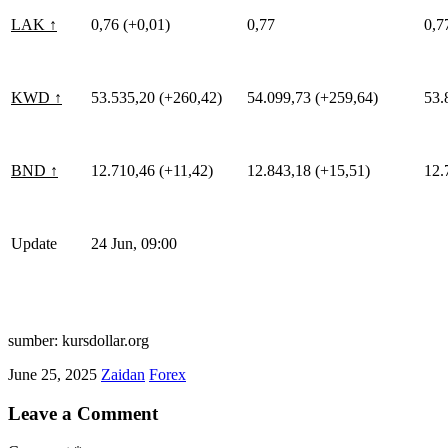
LAK ↑
0,76 (+0,01)
0,77
0,7
KWD ↑
53.535,20 (+260,42)
54.099,73 (+259,64)
53.
BND ↑
12.710,46 (+11,42)
12.843,18 (+15,51)
12.
Update
24 Jun, 09:00
sumber: kursdollar.org
June 25, 2025
Zaidan
Forex
Leave a Comment