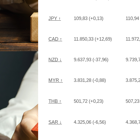
JPY ↑
109,83 (+0,13)
110,94
CAD ↑
11.850,33 (+12,69)
11.972
NZD ↓
9.637,93 (-37,96)
9.739,7
MYR ↑
3.831,28 (-0,88)
3.875,
THB ↑
501,72 (+0,23)
507,23
SAR ↓
4.325,06 (-6,56)
4.368,7