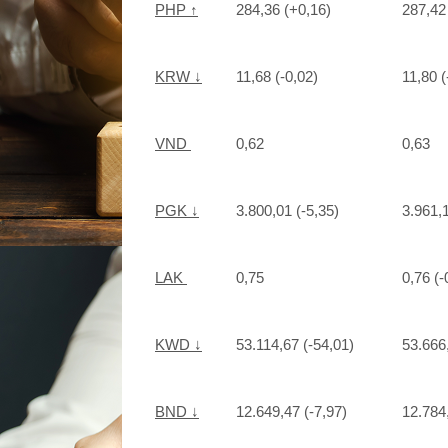
PHP ↑
284,36 (+0,16)
287,42
KRW ↓
11,68 (-0,02)
11,80 (
VND
0,62
0,63
PGK ↓
3.800,01 (-5,35)
3.961,1
LAK
0,75
0,76 (-
KWD ↓
53.114,67 (-54,01)
53.666
BND ↓
12.649,47 (-7,97)
12.784,