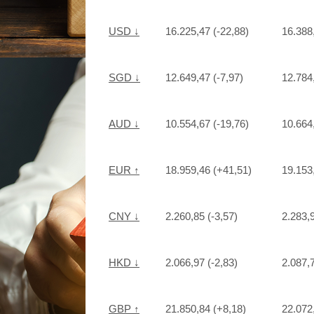
USD ↓
16.225,47 (-22,88)
16.388
SGD ↓
12.649,47 (-7,97)
12.784,
AUD ↓
10.554,67 (-19,76)
10.664
EUR ↑
18.959,46 (+41,51)
19.153
CNY ↓
2.260,85 (-3,57)
2.283,9
HKD ↓
2.066,97 (-2,83)
2.087,7
GBP ↑
21.850,84 (+8,18)
22.072