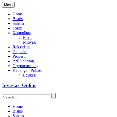
Menu
Home
Bisnis
Saham
Forex
Komoditas
Emas
Minyak
Reksadana
Deposito
Properti
P2P Lending
Cryptocurrency
Keuangan Pribadi
Edukasi
Investasi Online
Home
Bisnis
Saham