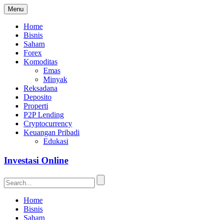
Menu
Home
Bisnis
Saham
Forex
Komoditas
Emas
Minyak
Reksadana
Deposito
Properti
P2P Lending
Cryptocurrency
Keuangan Pribadi
Edukasi
Investasi Online
Home
Bisnis
Saham