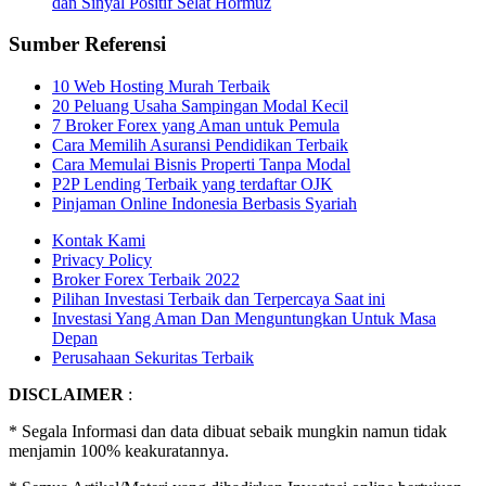
dan Sinyal Positif Selat Hormuz
Sumber Referensi
10 Web Hosting Murah Terbaik
20 Peluang Usaha Sampingan Modal Kecil
7 Broker Forex yang Aman untuk Pemula
Cara Memilih Asuransi Pendidikan Terbaik
Cara Memulai Bisnis Properti Tanpa Modal
P2P Lending Terbaik yang terdaftar OJK
Pinjaman Online Indonesia Berbasis Syariah
Kontak Kami
Privacy Policy
Broker Forex Terbaik 2022
Pilihan Investasi Terbaik dan Terpercaya Saat ini
Investasi Yang Aman Dan Menguntungkan Untuk Masa
Depan
Perusahaan Sekuritas Terbaik
DISCLAIMER
:
* Segala Informasi dan data dibuat sebaik mungkin namun tidak
menjamin 100% keakuratannya.