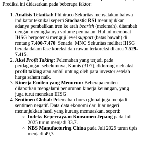
Prediksi ini didasarkan pada beberapa faktor:
Analisis Teknikal:
Phintraco Sekuritas menyatakan bahwa
indikator teknikal seperti
Stochastic RSI
menunjukkan
adanya pembalikan tren ke arah
bearish
(melemah), ditambah
dengan meningkatnya volume penjualan. Hal ini membuat
IHSG berpotensi menguji level
support
(batas bawah) di
rentang
7.400-7.470
. Senada, MNC Sekuritas melihat IHSG
berada dalam fase koreksi dan rawan terkoreksi di area
7.529-
7.415
.
Aksi
Profit Taking
:
Pelemahan yang terjadi pada
perdagangan sebelumnya, Kamis (31/7), didorong oleh aksi
profit taking
atau ambil untung oleh para investor setelah
harga saham naik.
Kinerja Emiten yang Menurun:
Beberapa emiten
dilaporkan mengalami penurunan kinerja keuangan, yang
juga turut menekan IHSG.
Sentimen Global:
Pelemahan bursa global juga menjadi
sentimen negatif. Data-data ekonomi dari luar negeri
menunjukkan hasil yang kurang memuaskan, seperti:
Indeks Kepercayaan Konsumen Jepang
pada Juli
2025 turun menjadi 33,7.
NBS Manufacturing China
pada Juli 2025 turun tipis
menjadi 49,3.