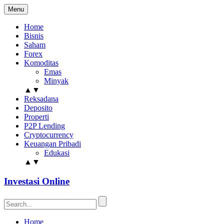
Menu
Home
Bisnis
Saham
Forex
Komoditas
Emas
Minyak
▲
▼
Reksadana
Deposito
Properti
P2P Lending
Cryptocurrency
Keuangan Pribadi
Edukasi
▲
▼
Investasi Online
Home