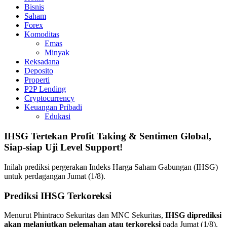
Bisnis
Saham
Forex
Komoditas
Emas
Minyak
Reksadana
Deposito
Properti
P2P Lending
Cryptocurrency
Keuangan Pribadi
Edukasi
IHSG Tertekan Profit Taking & Sentimen Global,
Siap-siap Uji Level Support!
Inilah prediksi pergerakan Indeks Harga Saham Gabungan (IHSG)
untuk perdagangan Jumat (1/8).
Prediksi IHSG Terkoreksi
Menurut Phintraco Sekuritas dan MNC Sekuritas,
IHSG diprediksi
akan melanjutkan pelemahan atau terkoreksi
pada Jumat (1/8).