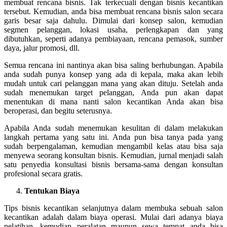
membuat rencana bisnis. Tak terkecuali dengan bisnis kecantikan
tersebut. Kemudian, anda bisa membuat rencana bisnis salon secara
garis besar saja dahulu. Dimulai dari konsep salon, kemudian
segmen pelanggan, lokasi usaha, perlengkapan dan yang
dibutuhkan, seperti adanya pembiayaan, rencana pemasok, sumber
daya, jalur promosi, dll.
Semua rencana ini nantinya akan bisa saling berhubungan. Apabila
anda sudah punya konsep yang ada di kepala, maka akan lebih
mudah untuk cari pelanggan mana yang akan dituju. Setelah anda
sudah menemukan target pelanggan, Anda pun akan dapat
menentukan di mana nanti salon kecantikan Anda akan bisa
beroperasi, dan begitu seterusnya.
Apabila Anda sudah menemukan kesulitan di dalam melakukan
langkah pertama yang satu ini. Anda pun bisa tanya pada yang
sudah berpengalaman, kemudian mengambil kelas atau bisa saja
menyewa seorang konsultan bisnis. Kemudian, jurnal menjadi salah
satu penyedia konsultasi bisnis bersama-sama dengan konsultan
profesional secara gratis.
Tentukan Biaya
Tips bisnis kecantikan selanjutnya dalam membuka sebuah salon
kecantikan adalah dalam biaya operasi. Mulai dari adanya biaya
pelatihan, kemudian peralatan maupun sewa tempat anda bisa