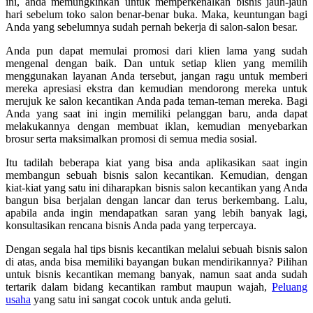
ini, anda memungkinkan untuk memperkenalkan bisnis jauh-jauh
hari sebelum toko salon benar-benar buka. Maka, keuntungan bagi
Anda yang sebelumnya sudah pernah bekerja di salon-salon besar.
Anda pun dapat memulai promosi dari klien lama yang sudah
mengenal dengan baik. Dan untuk setiap klien yang memilih
menggunakan layanan Anda tersebut, jangan ragu untuk memberi
mereka apresiasi ekstra dan kemudian mendorong mereka untuk
merujuk ke salon kecantikan Anda pada teman-teman mereka. Bagi
Anda yang saat ini ingin memiliki pelanggan baru, anda dapat
melakukannya dengan membuat iklan, kemudian menyebarkan
brosur serta maksimalkan promosi di semua media sosial.
Itu tadilah beberapa kiat yang bisa anda aplikasikan saat ingin
membangun sebuah bisnis salon kecantikan. Kemudian, dengan
kiat-kiat yang satu ini diharapkan bisnis salon kecantikan yang Anda
bangun bisa berjalan dengan lancar dan terus berkembang. Lalu,
apabila anda ingin mendapatkan saran yang lebih banyak lagi,
konsultasikan rencana bisnis Anda pada yang terpercaya.
Dengan segala hal tips bisnis kecantikan melalui sebuah bisnis salon
di atas, anda bisa memiliki bayangan bukan mendirikannya? Pilihan
untuk bisnis kecantikan memang banyak, namun saat anda sudah
tertarik dalam bidang kecantikan rambut maupun wajah,
Peluang
usaha
yang satu ini sangat cocok untuk anda geluti.