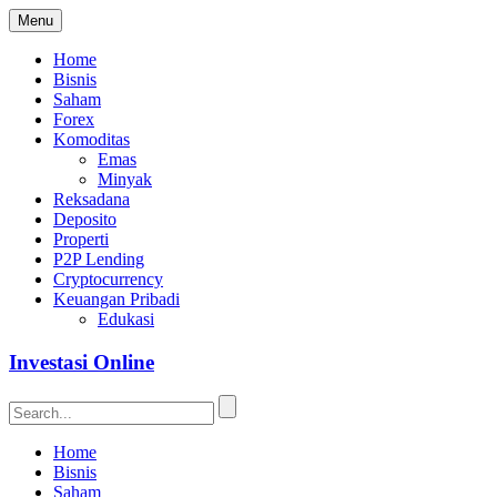
Menu
Home
Bisnis
Saham
Forex
Komoditas
Emas
Minyak
Reksadana
Deposito
Properti
P2P Lending
Cryptocurrency
Keuangan Pribadi
Edukasi
Investasi Online
Home
Bisnis
Saham