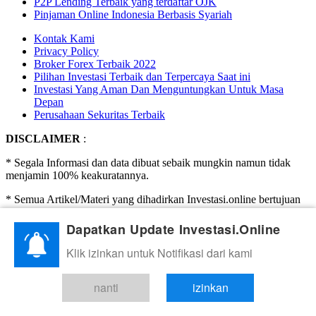
P2P Lending Terbaik yang terdaftar OJK
Pinjaman Online Indonesia Berbasis Syariah
Kontak Kami
Privacy Policy
Broker Forex Terbaik 2022
Pilihan Investasi Terbaik dan Terpercaya Saat ini
Investasi Yang Aman Dan Menguntungkan Untuk Masa
Depan
Perusahaan Sekuritas Terbaik
DISCLAIMER
:
* Segala Informasi dan data dibuat sebaik mungkin namun tidak
menjamin 100% keakuratannya.
* Semua Artikel/Materi yang dihadirkan Investasi.online bertujuan
hanya untuk edukasi.
Dapatkan Update Investasi.Online
* Investasi.Online Tidak menghimpun dana, tidak mengajak
ataupun mengharuskan untuk berinvestasi. Investasi adalah
Klik izinkan untuk Notifikasi dari kami
beresiko, segala keputusan dan kerugian adalah tanggung jawab
Anda (pengunjung/pembaca) sendiri.
nanti
izinkan
* Tidak menjamin kualitas ataupun kredibilitas atas link ke
luar(pihak ketiga) berupa iklan berbayar, broker review, dsb.