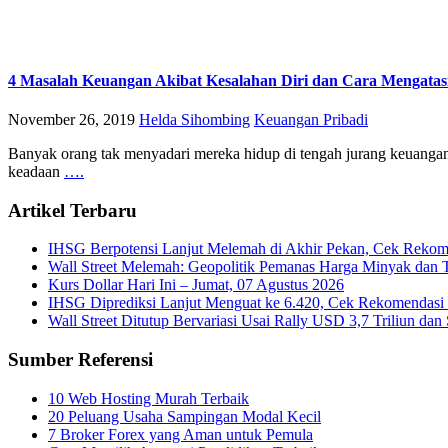
4 Masalah Keuangan Akibat Kesalahan Diri dan Cara Mengatas
November 26, 2019
Helda Sihombing
Keuangan Pribadi
Banyak orang tak menyadari mereka hidup di tengah jurang keuangan y
keadaan
….
Artikel Terbaru
IHSG Berpotensi Lanjut Melemah di Akhir Pekan, Cek Rekome
Wall Street Melemah: Geopolitik Pemanas Harga Minyak dan 
Kurs Dollar Hari Ini – Jumat, 07 Agustus 2026
IHSG Diprediksi Lanjut Menguat ke 6.420, Cek Rekomendasi 
Wall Street Ditutup Bervariasi Usai Rally USD 3,7 Triliun dan 
Sumber Referensi
10 Web Hosting Murah Terbaik
20 Peluang Usaha Sampingan Modal Kecil
7 Broker Forex yang Aman untuk Pemula