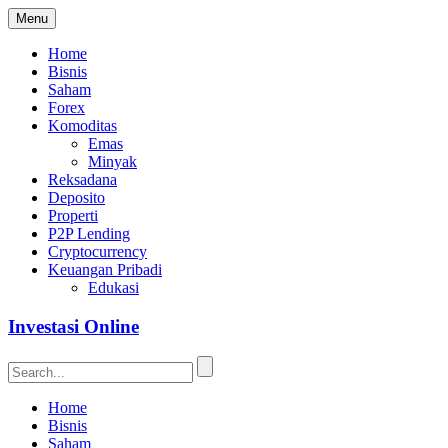
Menu
Home
Bisnis
Saham
Forex
Komoditas
Emas
Minyak
Reksadana
Deposito
Properti
P2P Lending
Cryptocurrency
Keuangan Pribadi
Edukasi
Investasi Online
Home
Bisnis
Saham