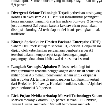
Philadelphia Semiconductor yang melonjak signifikan hingga
5,9 persen.
Divergensi Sektor Teknologi:
Terjadi perbedaan nasib yang
kontras di ekosistem AI. Di satu sisi infrastruktur perangkat
keras melonjak, namun di sisi lain indeks
Software & Services
justru merosot 3,3 persen karena kekhawatiran pasar akan
disrupsi teknologi AI terhadap model bisnis perangkat lunak
tradisional.
Kinerja Spektakuler Hewlett Packard Enterprise (HPE):
Saham HPE melesat tajam sebesar 19,5 persen. Lonjakan ini
dipicu oleh keberhasilan perusahaan pembuat server AI
tersebut dalam mempercepat target keuangan jangka
panjangnya dua tahun lebih awal dari estimasi semula.
Langkah Strategis Alphabet:
Raksasa teknologi ini
mengumumkan rencana penggalangan dana masif senilai 80
miliar dolar AS melalui penawaran saham untuk ekspansi
infrastruktur AI, termasuk mendapatkan komitmen investasi
dari Berkshire Hathaway. Kendati demikian, saham Alphabet
justru terkoreksi 3,9 persen.
Efek Pujian Nvidia terhadap Marvell Technology:
Saham
Marvell melonjak drastis 32,5 persen setelah CEO Nvidia,
Jensen Huang, menyebut Marvell berpotensi menjadi