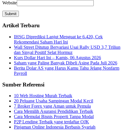
Website
Artikel Terbaru
IHSG Diprediksi Lanjut Menguat ke 6.420, Cek
Rekomendasi Saham Hari Ini
Wall Street Ditutup Bervariasi Usai Rally USD 3,7 Triliun
dan Sinyal Positif Selat Hormuz
Kurs Dollar Hari Ini – Kamis, 06 Agustus 2026
Saham yang Paling Banyak Dibeli Asing Pada Juli 2026
Berita Dolar AS yang Harus Kamu Tahu Jelang Nonfarm
Payroll
Sumber Referensi
10 Web Hosting Murah Terbaik
20 Peluang Usaha Sampingan Modal Kecil
7 Broker Forex yang Aman untuk Pemula
Cara Memilih Asuransi Pendidikan Terbaik
Cara Memulai Bisnis Properti Tanpa Modal
P2P Lending Terbaik yang terdaftar OJK
Pinjaman Online Indonesia Berbasis Syariah