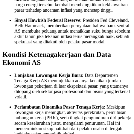
harga energi tersebut kembali membangkitkan kekhawatiran
pasar terhadap ancaman inflasi yang menetap tinggi.
Sinyal Hawkish Federal Reserve:
Presiden Fed Cleveland,
Beth Hammack, memberikan pernyataan bahwa bank sentral
AS membuka peluang untuk menaikkan suku bunga sebelum
akhir tahun jika tekanan inflasi terus merangkak naik, sebuah
spekulasi yang ditakuti oleh pelaku pasar modal.
Kondisi Ketenagakerjaan dan Data
Ekonomi AS
Lonjakan Lowongan Kerja Baru:
Data Departemen
Tenaga Kerja AS menunjukkan adanya kenaikan jumlah
lowongan pekerjaan di luar ekspektasi pasar, yang utamanya
ditopang oleh sektor jasa profesional dan bisnis yang terkenal
volatil.
Perlambatan Dinamika Pasar Tenaga Kerja:
Meskipun
lowongan kerja meningkat, aktivitas perekrutan, pemutusan
hubungan kerja (PHK), serta tingkat pengunduran diri pekerja
secara keseluruhan justru mengalami penurunan. Hal ini
mencerminkan sikap hati-hati dari pelaku usaha di tengah
ketidakpastian geopolitik global.