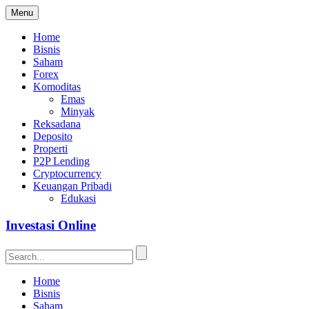
Menu
Home
Bisnis
Saham
Forex
Komoditas
Emas
Minyak
Reksadana
Deposito
Properti
P2P Lending
Cryptocurrency
Keuangan Pribadi
Edukasi
Investasi Online
Home
Bisnis
Saham