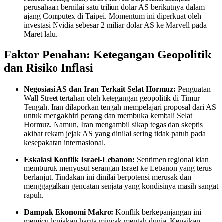
perusahaan bernilai satu triliun dolar AS berikutnya dalam
ajang Computex di Taipei. Momentum ini diperkuat oleh
investasi Nvidia sebesar 2 miliar dolar AS ke Marvell pada
Maret lalu.
Faktor Penahan: Ketegangan Geopolitik
dan Risiko Inflasi
Negosiasi AS dan Iran Terkait Selat Hormuz:
Penguatan
Wall Street tertahan oleh ketegangan geopolitik di Timur
Tengah. Iran dilaporkan tengah mempelajari proposal dari AS
untuk mengakhiri perang dan membuka kembali Selat
Hormuz. Namun, Iran mengambil sikap tegas dan skeptis
akibat rekam jejak AS yang dinilai sering tidak patuh pada
kesepakatan internasional.
Eskalasi Konflik Israel-Lebanon:
Sentimen regional kian
memburuk menyusul serangan Israel ke Lebanon yang terus
berlanjut. Tindakan ini dinilai berpotensi merusak dan
menggagalkan gencatan senjata yang kondisinya masih sangat
rapuh.
Dampak Ekonomi Makro:
Konflik berkepanjangan ini
memicu lonjakan harga minyak mentah dunia. Kenaikan