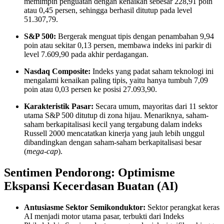
memimpin penguatan dengan kenaikan sebesar 228,91 poin
atau 0,45 persen, sehingga berhasil ditutup pada level
51.307,79.
S&P 500:
Bergerak menguat tipis dengan penambahan 9,94
poin atau sekitar 0,13 persen, membawa indeks ini parkir di
level 7.609,90 pada akhir perdagangan.
Nasdaq Composite:
Indeks yang padat saham teknologi ini
mengalami kenaikan paling tipis, yaitu hanya tumbuh 7,09
poin atau 0,03 persen ke posisi 27.093,90.
Karakteristik Pasar:
Secara umum, mayoritas dari 11 sektor
utama S&P 500 ditutup di zona hijau. Menariknya, saham-
saham berkapitalisasi kecil yang tergabung dalam indeks
Russell 2000 mencatatkan kinerja yang jauh lebih unggul
dibandingkan dengan saham-saham berkapitalisasi besar
(
mega-cap
).
Sentimen Pendorong: Optimisme
Ekspansi Kecerdasan Buatan (AI)
Antusiasme Sektor Semikonduktor:
Sektor perangkat keras
AI menjadi motor utama pasar, terbukti dari Indeks