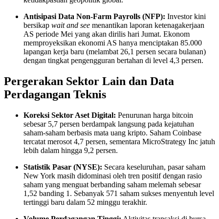
Antisipasi Data Non-Farm Payrolls (NFP):
Investor kini
bersikap
wait and see
menantikan laporan ketenagakerjaan
AS periode Mei yang akan dirilis hari Jumat. Ekonom
memproyeksikan ekonomi AS hanya menciptakan 85.000
lapangan kerja baru (melambat 26,1 persen secara bulanan)
dengan tingkat pengengguran bertahan di level 4,3 persen.
Pergerakan Sektor Lain dan Data
Perdagangan Teknis
Koreksi Sektor Aset Digital:
Penurunan harga bitcoin
sebesar 5,7 persen berdampak langsung pada kejatuhan
saham-saham berbasis mata uang kripto. Saham Coinbase
tercatat merosot 4,7 persen, sementara MicroStrategy Inc jatuh
lebih dalam hingga 9,2 persen.
Statistik Pasar (NYSE):
Secara keseluruhan, pasar saham
New York masih didominasi oleh tren positif dengan rasio
saham yang menguat berbanding saham melemah sebesar
1,52 banding 1. Sebanyak 571 saham sukses menyentuh level
tertinggi baru dalam 52 minggu terakhir.
Volume Perdagangan Tinggi:
Aktivitas transaksi di bursa