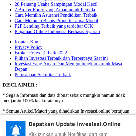
20 Peluang Usaha Sampingan Modal Kecil
7 Broker Forex yang Aman untuk Pemula
Cara Memilih Asuransi Pendidikan Terbaik
Cara Memulai Bisnis Properti Tanpa Modal
P2P Lending Terbaik yang terdaftar OJK
Pinjaman Online Indonesia Berbasis Syariah
Kontak Kami
Privacy Policy
Broker Forex Terbaik 2022
Pilihan Investasi Terbaik dan Terpercaya Saat ini
Investasi Yang Aman Dan Menguntungkan Untuk Masa
Depan
Perusahaan Sekuritas Terbaik
DISCLAIMER
:
* Segala Informasi dan data dibuat sebaik mungkin namun tidak
menjamin 100% keakuratannya.
* Semua Artikel/Materi yang dihadirkan Investasi.online bertujuan
hanya untuk edukasi.
Dapatkan Update Investasi.Online
* Investasi.Online Tidak menghimpun dana, tidak mengajak
ataupun mengharuskan untuk berinvestasi. Investasi adalah
Klik izinkan untuk Notifikasi dari kami