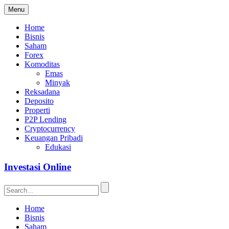
Menu
Home
Bisnis
Saham
Forex
Komoditas
Emas
Minyak
Reksadana
Deposito
Properti
P2P Lending
Cryptocurrency
Keuangan Pribadi
Edukasi
Investasi Online
Home
Bisnis
Saham