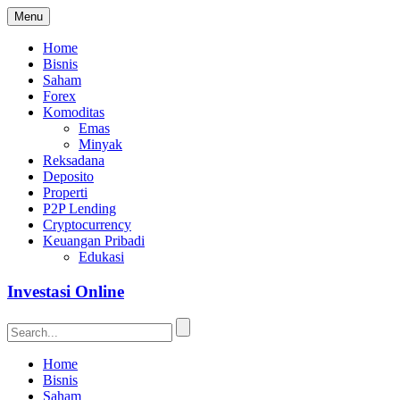
Menu
Home
Bisnis
Saham
Forex
Komoditas
Emas
Minyak
Reksadana
Deposito
Properti
P2P Lending
Cryptocurrency
Keuangan Pribadi
Edukasi
Investasi Online
Home
Bisnis
Saham