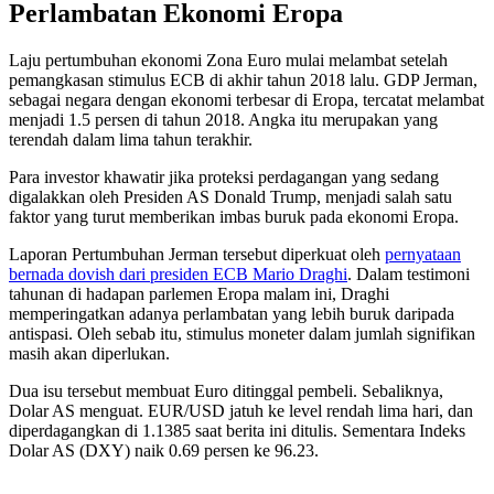
Perlambatan Ekonomi Eropa
Laju pertumbuhan ekonomi Zona Euro mulai melambat setelah
pemangkasan stimulus ECB di akhir tahun 2018 lalu. GDP Jerman,
sebagai negara dengan ekonomi terbesar di Eropa, tercatat melambat
menjadi 1.5 persen di tahun 2018. Angka itu merupakan yang
terendah dalam lima tahun terakhir.
Para investor khawatir jika proteksi perdagangan yang sedang
digalakkan oleh Presiden AS Donald Trump, menjadi salah satu
faktor yang turut memberikan imbas buruk pada ekonomi Eropa.
Laporan Pertumbuhan Jerman tersebut diperkuat oleh
pernyataan
bernada dovish dari presiden ECB Mario Draghi
. Dalam testimoni
tahunan di hadapan parlemen Eropa malam ini, Draghi
memperingatkan adanya perlambatan yang lebih buruk daripada
antispasi. Oleh sebab itu, stimulus moneter dalam jumlah signifikan
masih akan diperlukan.
Dua isu tersebut membuat Euro ditinggal pembeli. Sebaliknya,
Dolar AS menguat. EUR/USD jatuh ke level rendah lima hari, dan
diperdagangkan di 1.1385 saat berita ini ditulis. Sementara Indeks
Dolar AS (DXY) naik 0.69 persen ke 96.23.