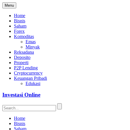
Menu
Home
Bisnis
Saham
Forex
Komoditas
Emas
Minyak
Reksadana
Deposito
Properti
P2P Lending
Cryptocurrency
Keuangan Pribadi
Edukasi
Investasi Online
Home
Bisnis
Saham