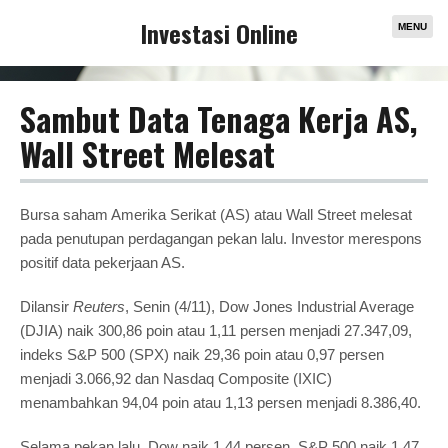
Investasi Online
MENU
Sambut Data Tenaga Kerja AS,
Wall Street Melesat
Bursa saham Amerika Serikat (AS) atau Wall Street melesat
pada penutupan perdagangan pekan lalu. Investor merespons
positif data pekerjaan AS.
Dilansir
Reuters
, Senin (4/11), Dow Jones Industrial Average
(DJIA) naik 300,86 poin atau 1,11 persen menjadi 27.347,09,
indeks S&P 500 (SPX) naik 29,36 poin atau 0,97 persen
menjadi 3.066,92 dan Nasdaq Composite (IXIC)
menambahkan 94,04 poin atau 1,13 persen menjadi 8.386,40.
Selama pekan lalu, Dow naik 1,44 persen, S&P 500 naik 1,47