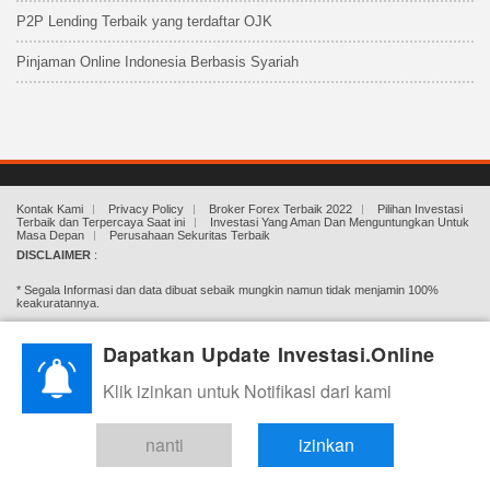
P2P Lending Terbaik yang terdaftar OJK
Pinjaman Online Indonesia Berbasis Syariah
Kontak Kami
Privacy Policy
Broker Forex Terbaik 2022
Pilihan Investasi
Terbaik dan Terpercaya Saat ini
Investasi Yang Aman Dan Menguntungkan Untuk
Masa Depan
Perusahaan Sekuritas Terbaik
DISCLAIMER
:
* Segala Informasi dan data dibuat sebaik mungkin namun tidak menjamin 100%
keakuratannya.
* Semua Artikel/Materi yang dihadirkan Investasi.online bertujuan hanya untuk
Dapatkan Update Investasi.Online
edukasi.
Klik izinkan untuk Notifikasi dari kami
* Investasi.Online Tidak menghimpun dana, tidak mengajak ataupun mengharuskan
untuk berinvestasi. Investasi adalah beresiko, segala keputusan dan kerugian adalah
tanggung jawab Anda (pengunjung/pembaca) sendiri.
nanti
izinkan
* Tidak menjamin kualitas ataupun kredibilitas atas link ke luar(pihak ketiga) berupa
iklan berbayar, broker review, dsb.