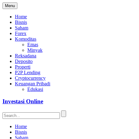
Menu
Home
Bisnis
Saham
Forex
Komoditas
Emas
Minyak
Reksadana
Deposito
Properti
P2P Lending
Cryptocurrency
Keuangan Pribadi
Edukasi
Investasi Online
Home
Bisnis
Saham