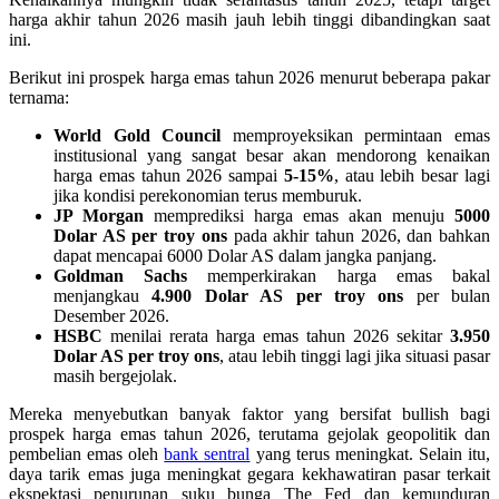
harga akhir tahun 2026 masih jauh lebih tinggi dibandingkan saat
ini.
Berikut ini prospek harga emas tahun 2026 menurut beberapa pakar
ternama:
World Gold Council
memproyeksikan permintaan emas
institusional yang sangat besar akan mendorong kenaikan
harga emas tahun 2026 sampai
5-15%
, atau lebih besar lagi
jika kondisi perekonomian terus memburuk.
JP Morgan
memprediksi harga emas akan menuju
5000
Dolar AS per troy ons
pada akhir tahun 2026, dan bahkan
dapat mencapai 6000 Dolar AS dalam jangka panjang.
Goldman Sachs
memperkirakan harga emas bakal
menjangkau
4.900 Dolar AS per troy ons
per bulan
Desember 2026.
HSBC
menilai rerata harga emas tahun 2026 sekitar
3.950
Dolar AS per troy ons
, atau lebih tinggi lagi jika situasi pasar
masih bergejolak.
Mereka menyebutkan banyak faktor yang bersifat bullish bagi
prospek harga emas tahun 2026, terutama gejolak geopolitik dan
pembelian emas oleh
bank sentral
yang terus meningkat. Selain itu,
daya tarik emas juga meningkat gegara kekhawatiran pasar terkait
ekspektasi penurunan suku bunga The Fed dan kemunduran