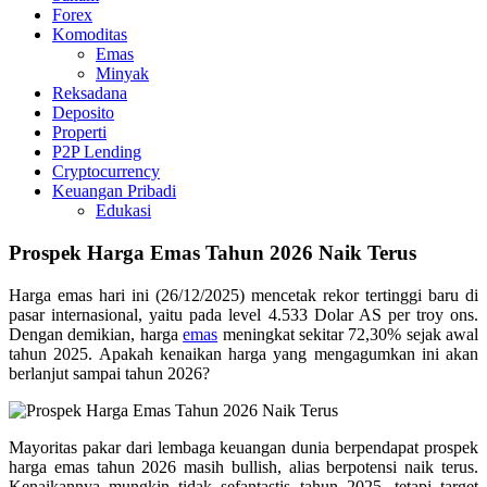
Forex
Komoditas
Emas
Minyak
Reksadana
Deposito
Properti
P2P Lending
Cryptocurrency
Keuangan Pribadi
Edukasi
Prospek Harga Emas Tahun 2026 Naik Terus
Harga emas hari ini (26/12/2025) mencetak rekor tertinggi baru di
pasar internasional, yaitu pada level 4.533 Dolar AS per troy ons.
Dengan demikian, harga
emas
meningkat sekitar 72,30% sejak awal
tahun 2025. Apakah kenaikan harga yang mengagumkan ini akan
berlanjut sampai tahun 2026?
Mayoritas pakar dari lembaga keuangan dunia berpendapat prospek
harga emas tahun 2026 masih bullish, alias berpotensi naik terus.
Kenaikannya mungkin tidak sefantastis tahun 2025, tetapi target