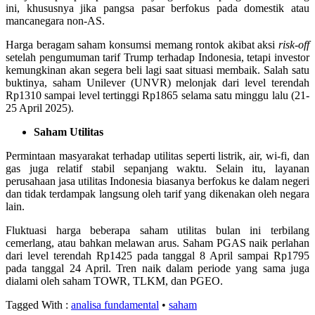
ini, khususnya jika pangsa pasar berfokus pada domestik atau
mancanegara non-AS.
Harga beragam saham konsumsi memang rontok akibat aksi
risk-off
setelah pengumuman tarif Trump terhadap Indonesia, tetapi investor
kemungkinan akan segera beli lagi saat situasi membaik. Salah satu
buktinya, saham Unilever (UNVR) melonjak dari level terendah
Rp1310 sampai level tertinggi Rp1865 selama satu minggu lalu (21-
25 April 2025).
Saham Utilitas
Permintaan masyarakat terhadap utilitas seperti listrik, air, wi-fi, dan
gas juga relatif stabil sepanjang waktu. Selain itu, layanan
perusahaan jasa utilitas Indonesia biasanya berfokus ke dalam negeri
dan tidak terdampak langsung oleh tarif yang dikenakan oleh negara
lain.
Fluktuasi harga beberapa saham utilitas bulan ini terbilang
cemerlang, atau bahkan melawan arus. Saham PGAS naik perlahan
dari level terendah Rp1425 pada tanggal 8 April sampai Rp1795
pada tanggal 24 April. Tren naik dalam periode yang sama juga
dialami oleh saham TOWR, TLKM, dan PGEO.
Tagged With :
analisa fundamental
•
saham