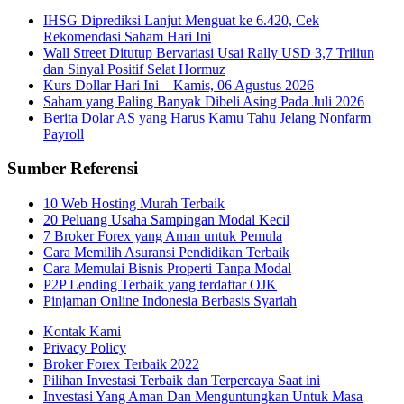
IHSG Diprediksi Lanjut Menguat ke 6.420, Cek
Rekomendasi Saham Hari Ini
Wall Street Ditutup Bervariasi Usai Rally USD 3,7 Triliun
dan Sinyal Positif Selat Hormuz
Kurs Dollar Hari Ini – Kamis, 06 Agustus 2026
Saham yang Paling Banyak Dibeli Asing Pada Juli 2026
Berita Dolar AS yang Harus Kamu Tahu Jelang Nonfarm
Payroll
Sumber Referensi
10 Web Hosting Murah Terbaik
20 Peluang Usaha Sampingan Modal Kecil
7 Broker Forex yang Aman untuk Pemula
Cara Memilih Asuransi Pendidikan Terbaik
Cara Memulai Bisnis Properti Tanpa Modal
P2P Lending Terbaik yang terdaftar OJK
Pinjaman Online Indonesia Berbasis Syariah
Kontak Kami
Privacy Policy
Broker Forex Terbaik 2022
Pilihan Investasi Terbaik dan Terpercaya Saat ini
Investasi Yang Aman Dan Menguntungkan Untuk Masa