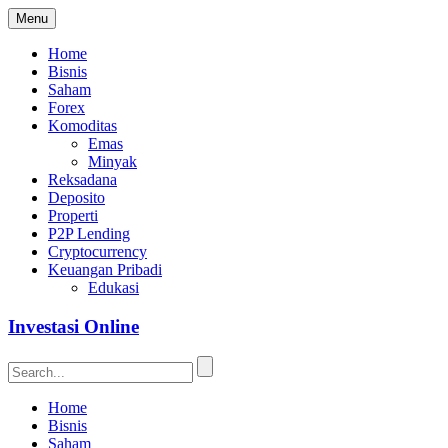
Menu
Home
Bisnis
Saham
Forex
Komoditas
Emas
Minyak
Reksadana
Deposito
Properti
P2P Lending
Cryptocurrency
Keuangan Pribadi
Edukasi
Investasi Online
Home
Bisnis
Saham