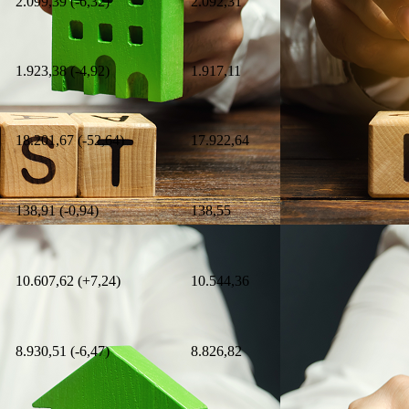
2.099,39 (-6,32)
2.092,31
1.923,38 (-4,92)
1.917,11
18.201,67 (-52,64)
17.922,64
138,91 (-0,94)
138,55
10.607,62 (+7,24)
10.544,36
8.930,51 (-6,47)
8.826,82