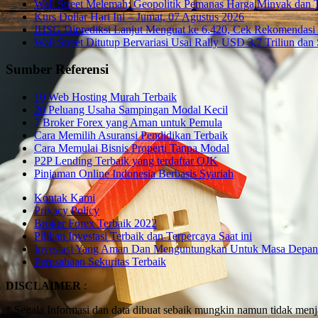
Wall Street Melemah: Geopolitik Pemanas Harga Minyak dan 
Kurs Dollar Hari Ini – Jumat, 07 Agustus 2026
IHSG Diprediksi Lanjut Menguat ke 6.420, Cek Rekomendasi 
Wall Street Ditutup Bervariasi Usai Rally USD 3,7 Triliun dan 
Sumber Referensi
10 Web Hosting Murah Terbaik
20 Peluang Usaha Sampingan Modal Kecil
7 Broker Forex yang Aman untuk Pemula
Cara Memilih Asuransi Pendidikan Terbaik
Cara Memulai Bisnis Properti Tanpa Modal
P2P Lending Terbaik yang terdaftar OJK
Pinjaman Online Indonesia Berbasis Syariah
Kontak Kami
Privacy Policy
Broker Forex Terbaik 2022
Pilihan Investasi Terbaik dan Terpercaya Saat ini
Investasi Yang Aman Dan Menguntungkan Untuk Masa Depan
Perusahaan Sekuritas Terbaik
DISCLAIMER
:
* Segala Informasi dan data dibuat sebaik mungkin namun tidak me