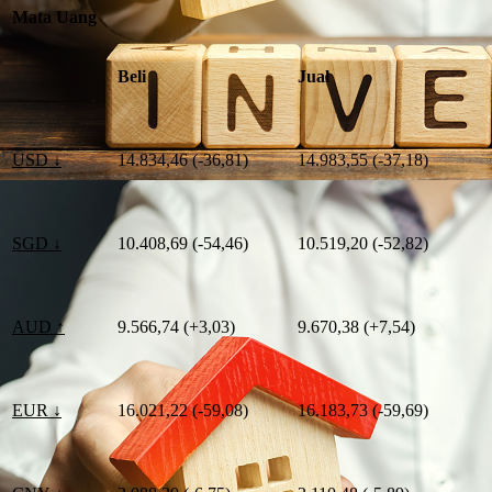
Mata Uang
Beli
Jual
USD ↓
14.834,46 (-36,81)
14.983,55 (-37,18)
SGD ↓
10.408,69 (-54,46)
10.519,20 (-52,82)
AUD ↑
9.566,74 (+3,03)
9.670,38 (+7,54)
EUR ↓
16.021,22 (-59,08)
16.183,73 (-59,69)