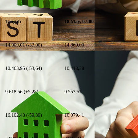
Tengah
18 May, 07:00
14.909,01 (-37,00)
14.860,00
10.463,95 (-53,64)
10.418,38
9.618,56 (+5,28)
9.553,57
16.102,48 (-59,39)
16.079,41