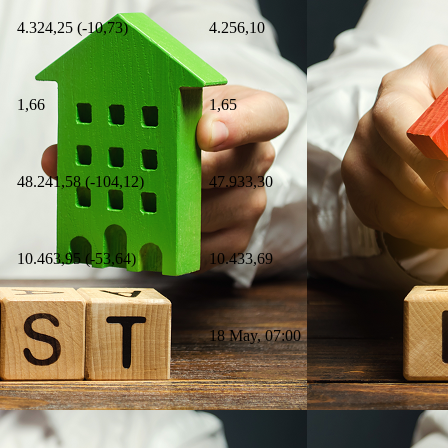
4.324,25 (-10,73)
4.256,10
1,66
1,65
48.241,58 (-104,12)
47.933,30
10.463,95 (-53,64)
10.433,69
18 May, 07:00