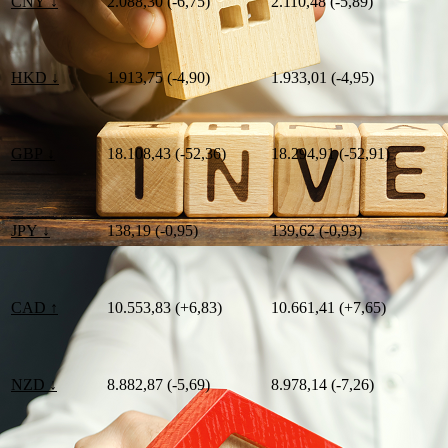
CNY ↓
2.088,30 (-6,75)
2.110,48 (-5,89)
HKD ↓
1.913,75 (-4,90)
1.933,01 (-4,95)
GBP ↓
18.108,43 (-52,36)
18.294,91 (-52,91)
JPY ↓
138,19 (-0,95)
139,62 (-0,93)
CAD ↑
10.553,83 (+6,83)
10.661,41 (+7,65)
NZD ↓
8.882,87 (-5,69)
8.978,14 (-7,26)