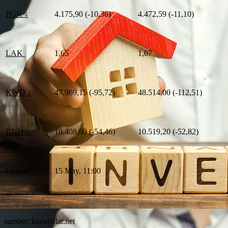
PGK ↓
4.175,90 (-10,36)
4.472,59 (-11,10)
LAK
1,65
1,67
KWD ↓
47.969,15 (-95,72)
48.514,00 (-112,51)
BND ↓
10.408,69 (-54,46)
10.519,20 (-52,82)
Update
15 May, 11:00
sumber: kursdollar.net