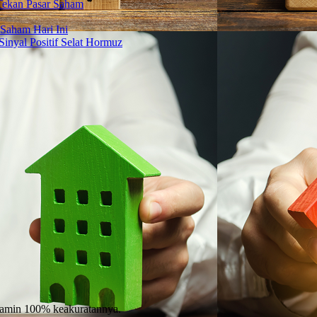
Tekan Pasar Saham
Saham Hari Ini
Sinyal Positif Selat Hormuz
njamin 100% keakuratannya.