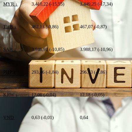
MYR ↓
3.410,22 (-15,55)
3.449,25 (-17,34)
THB ↓
462,13 (-0,86)
467,07 (-0,87)
SAR ↓
3.946,91 (-10,85)
3.988,17 (-10,96)
PHP ↓
293,46 (-1,84)
296,53 (-1,86)
KRW ↓
12,06 (-0,04)
12,18 (-0,05)
VND
0,63 (-0,01)
0,64