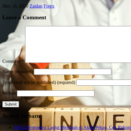
May 18, 2020
Zaidan
Forex
Leave a Comment
Comment
*
Name
(required)
Email
(will not be published) (required)
Website
Artikel Terbaru
IHSG Berpotensi Lanjut Melemah di Akhir Pekan, Cek Rekome