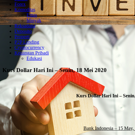
Forex
Komoditas
Emas
Minyak
Reksadana
Deposito
Properti
P2P Lending
Cryptocurrency
Keuangan Pribadi
Edukasi
Kurs Dollar Hari Ini – Senin, 18 Mei 2020
Kurs Dollar Hari Ini – Senin
Bank Indonesia – 15 May,