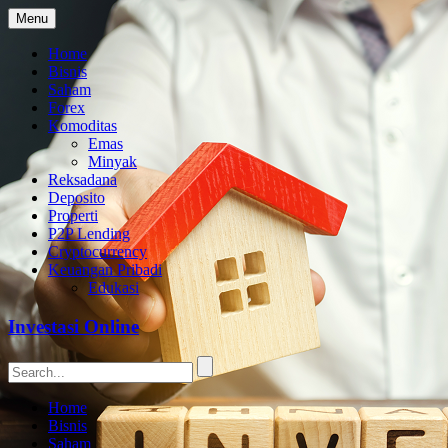
Menu
Home
Bisnis
Saham
Forex
Komoditas
Emas
Minyak
Reksadana
Deposito
Properti
P2P Lending
Cryptocurrency
Keuangan Pribadi
Edukasi
Investasi Online
Home
Bisnis
Saham