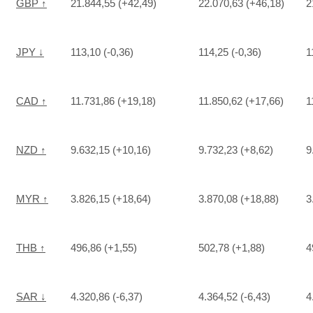
GBP ↑
21.844,55 (+42,49)
22.070,63 (+46,18)
2
JPY ↓
113,10 (-0,36)
114,25 (-0,36)
1
CAD ↑
11.731,86 (+19,18)
11.850,62 (+17,66)
1
NZD ↑
9.632,15 (+10,16)
9.732,23 (+8,62)
9
MYR ↑
3.826,15 (+18,64)
3.870,08 (+18,88)
3
THB ↑
496,86 (+1,55)
502,78 (+1,88)
4
SAR ↓
4.320,86 (-6,37)
4.364,52 (-6,43)
4