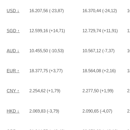
USD ↓
16.207,56 (-23,87)
16.370,44 (-24,12)
1
SGD ↑
12.599,16 (+14,71)
12.729,74 (+11,91)
1
AUD ↓
10.455,50 (-10,53)
10.567,12 (-7,37)
1
EUR ↑
18.377,75 (+3,77)
18.564,08 (+2,16)
1
CNY ↑
2.254,62 (+1,79)
2.277,50 (+1,99)
2
HKD ↓
2.069,83 (-3,79)
2.090,65 (-4,07)
2