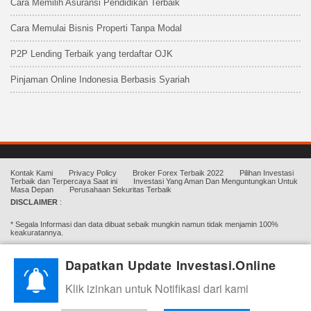
Cara Memilih Asuransi Pendidikan Terbaik
Cara Memulai Bisnis Properti Tanpa Modal
P2P Lending Terbaik yang terdaftar OJK
Pinjaman Online Indonesia Berbasis Syariah
Kontak Kami
Privacy Policy
Broker Forex Terbaik 2022
Pilihan Investasi
Terbaik dan Terpercaya Saat ini
Investasi Yang Aman Dan Menguntungkan Untuk
Masa Depan
Perusahaan Sekuritas Terbaik
DISCLAIMER
:
* Segala Informasi dan data dibuat sebaik mungkin namun tidak menjamin 100%
keakuratannya.
* Semua Artikel/Materi yang dihadirkan Investasi.online bertujuan hanya untuk
Dapatkan Update Investasi.Online
edukasi.
Klik izinkan untuk Notifikasi dari kami
* Investasi.Online Tidak menghimpun dana, tidak mengajak ataupun mengharuskan
untuk berinvestasi. Investasi adalah beresiko, segala keputusan dan kerugian adalah
tanggung jawab Anda (pengunjung/pembaca) sendiri.