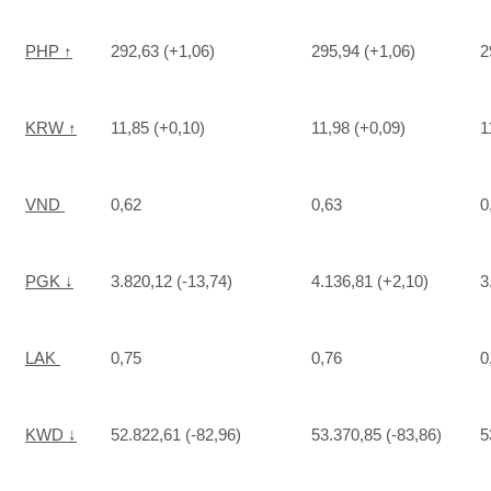
PHP ↑
292,63 (+1,06)
295,94 (+1,06)
2
KRW ↑
11,85 (+0,10)
11,98 (+0,09)
1
VND
0,62
0,63
0
PGK ↓
3.820,12 (-13,74)
4.136,81 (+2,10)
3
LAK
0,75
0,76
0
KWD ↓
52.822,61 (-82,96)
53.370,85 (-83,86)
5