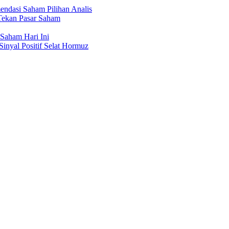
ndasi Saham Pilihan Analis
Tekan Pasar Saham
Saham Hari Ini
Sinyal Positif Selat Hormuz