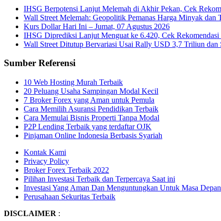
IHSG Berpotensi Lanjut Melemah di Akhir Pekan, Cek Rekome
Wall Street Melemah: Geopolitik Pemanas Harga Minyak dan 
Kurs Dollar Hari Ini – Jumat, 07 Agustus 2026
IHSG Diprediksi Lanjut Menguat ke 6.420, Cek Rekomendasi 
Wall Street Ditutup Bervariasi Usai Rally USD 3,7 Triliun dan 
Sumber Referensi
10 Web Hosting Murah Terbaik
20 Peluang Usaha Sampingan Modal Kecil
7 Broker Forex yang Aman untuk Pemula
Cara Memilih Asuransi Pendidikan Terbaik
Cara Memulai Bisnis Properti Tanpa Modal
P2P Lending Terbaik yang terdaftar OJK
Pinjaman Online Indonesia Berbasis Syariah
Kontak Kami
Privacy Policy
Broker Forex Terbaik 2022
Pilihan Investasi Terbaik dan Terpercaya Saat ini
Investasi Yang Aman Dan Menguntungkan Untuk Masa Depan
Perusahaan Sekuritas Terbaik
DISCLAIMER
: