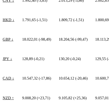
CNY ↓
1.992,40 (-3,83)
2.013,29 (-3,86)
2.002,85
HKD ↓
1.791,65 (-1,51)
1.809,72 (-1,51)
1.800,69
GBP ↓
18.022,01 (-98,49)
18.204,56 (-99,47)
18.113,2
JPY ↓
128,89 (-0,21)
130,20 (-0,24)
129,55 (
CAD ↓
10.547,32 (-17,86)
10.654,12 (-20,46)
10.600,7
NZD ↑
9.008,20 (+23,71)
9.105,82 (+25,36)
9.057,01