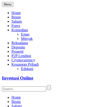
Menu
Home
Bisnis
Saham
Forex
Komoditas
Emas
Minyak
Reksadana
Deposito
Properti
P2P Lending
Cryptocurrency
Keuangan Pribadi
Edukasi
Investasi Online
Home
Bisnis
Saham