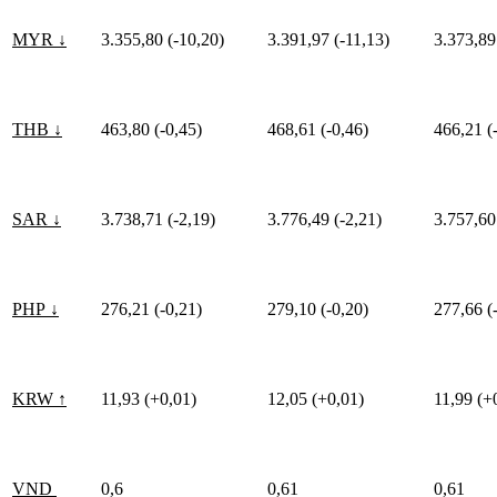
MYR ↓
3.355,80 (-10,20)
3.391,97 (-11,13)
3.373,89
THB ↓
463,80 (-0,45)
468,61 (-0,46)
466,21 (
SAR ↓
3.738,71 (-2,19)
3.776,49 (-2,21)
3.757,60
PHP ↓
276,21 (-0,21)
279,10 (-0,20)
277,66 (
KRW ↑
11,93 (+0,01)
12,05 (+0,01)
11,99 (+
VND
0,6
0,61
0,61