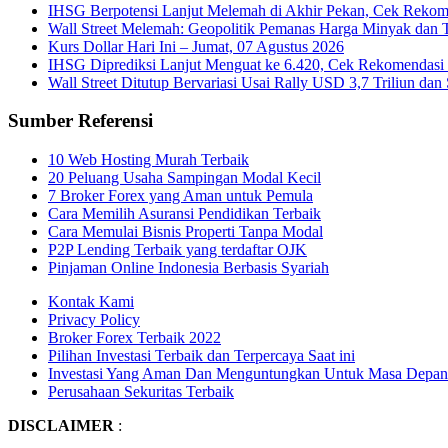
IHSG Berpotensi Lanjut Melemah di Akhir Pekan, Cek Rekome
Wall Street Melemah: Geopolitik Pemanas Harga Minyak dan 
Kurs Dollar Hari Ini – Jumat, 07 Agustus 2026
IHSG Diprediksi Lanjut Menguat ke 6.420, Cek Rekomendasi 
Wall Street Ditutup Bervariasi Usai Rally USD 3,7 Triliun dan 
Sumber Referensi
10 Web Hosting Murah Terbaik
20 Peluang Usaha Sampingan Modal Kecil
7 Broker Forex yang Aman untuk Pemula
Cara Memilih Asuransi Pendidikan Terbaik
Cara Memulai Bisnis Properti Tanpa Modal
P2P Lending Terbaik yang terdaftar OJK
Pinjaman Online Indonesia Berbasis Syariah
Kontak Kami
Privacy Policy
Broker Forex Terbaik 2022
Pilihan Investasi Terbaik dan Terpercaya Saat ini
Investasi Yang Aman Dan Menguntungkan Untuk Masa Depan
Perusahaan Sekuritas Terbaik
DISCLAIMER
: