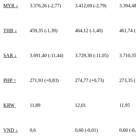
MYR ↓
3.376,26 (-2,77)
3.412,69 (-2,79)
3.394,48
THB ↓
459,35 (-1,39)
464,12 (-1,40)
461,74 (
SAR ↓
3.691,40 (-11,44)
3.729,30 (-11,05)
3.710,35
PHP ↑
271,93 (+0,83)
274,77 (+0,73)
273,35 (
KRW
11,89
12,01
11,95
VND ↓
0,6
0,60 (-0,01)
0,60 (-0