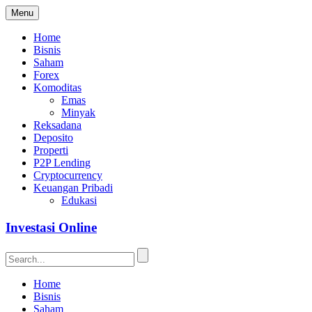
Menu
Home
Bisnis
Saham
Forex
Komoditas
Emas
Minyak
Reksadana
Deposito
Properti
P2P Lending
Cryptocurrency
Keuangan Pribadi
Edukasi
Investasi Online
Home
Bisnis
Saham