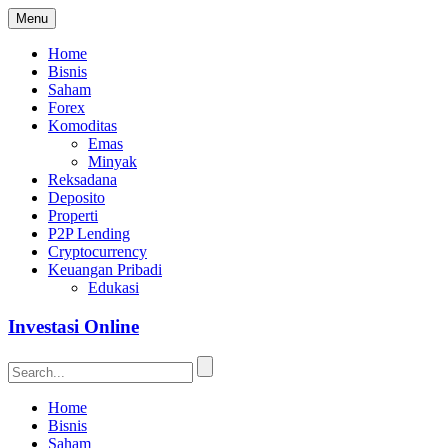
Menu
Home
Bisnis
Saham
Forex
Komoditas
Emas
Minyak
Reksadana
Deposito
Properti
P2P Lending
Cryptocurrency
Keuangan Pribadi
Edukasi
Investasi Online
Home
Bisnis
Saham