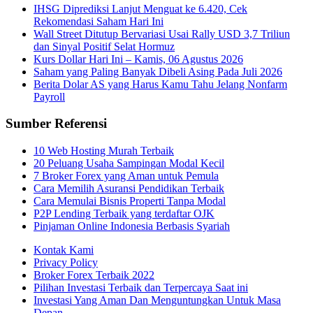
IHSG Diprediksi Lanjut Menguat ke 6.420, Cek
Rekomendasi Saham Hari Ini
Wall Street Ditutup Bervariasi Usai Rally USD 3,7 Triliun
dan Sinyal Positif Selat Hormuz
Kurs Dollar Hari Ini – Kamis, 06 Agustus 2026
Saham yang Paling Banyak Dibeli Asing Pada Juli 2026
Berita Dolar AS yang Harus Kamu Tahu Jelang Nonfarm
Payroll
Sumber Referensi
10 Web Hosting Murah Terbaik
20 Peluang Usaha Sampingan Modal Kecil
7 Broker Forex yang Aman untuk Pemula
Cara Memilih Asuransi Pendidikan Terbaik
Cara Memulai Bisnis Properti Tanpa Modal
P2P Lending Terbaik yang terdaftar OJK
Pinjaman Online Indonesia Berbasis Syariah
Kontak Kami
Privacy Policy
Broker Forex Terbaik 2022
Pilihan Investasi Terbaik dan Terpercaya Saat ini
Investasi Yang Aman Dan Menguntungkan Untuk Masa
Depan