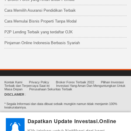
Cara Memilih Asuransi Pendidikan Terbaik
Cara Memulai Bisnis Properti Tanpa Modal
P2P Lending Terbaik yang terdaftar OJK
Pinjaman Online Indonesia Berbasis Syariah
Kontak Kami
Privacy Policy
Broker Forex Terbaik 2022
Pilihan Investasi
Terbaik dan Terpercaya Saat ini
Investasi Yang Aman Dan Menguntungkan Untuk
Masa Depan
Perusahaan Sekuritas Terbaik
DISCLAIMER
:
* Segala Informasi dan data dibuat sebaik mungkin namun tidak menjamin 100%
keakuratannya.
* Semua Artikel/Materi yang dihadirkan Investasi.online bertujuan hanya untuk
Dapatkan Update Investasi.Online
edukasi.
Klik izinkan untuk Notifikasi dari kami
* Investasi.Online Tidak menghimpun dana, tidak mengajak ataupun mengharuskan