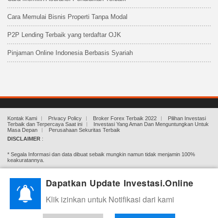
Cara Memulai Bisnis Properti Tanpa Modal
P2P Lending Terbaik yang terdaftar OJK
Pinjaman Online Indonesia Berbasis Syariah
Kontak Kami
Privacy Policy
Broker Forex Terbaik 2022
Pilihan Investasi
Terbaik dan Terpercaya Saat ini
Investasi Yang Aman Dan Menguntungkan Untuk
Masa Depan
Perusahaan Sekuritas Terbaik
DISCLAIMER
:
* Segala Informasi dan data dibuat sebaik mungkin namun tidak menjamin 100%
keakuratannya.
* Semua Artikel/Materi yang dihadirkan Investasi.online bertujuan hanya untuk
Dapatkan Update Investasi.Online
edukasi.
Klik izinkan untuk Notifikasi dari kami
* Investasi.Online Tidak menghimpun dana, tidak mengajak ataupun mengharuskan
untuk berinvestasi. Investasi adalah beresiko, segala keputusan dan kerugian adalah
tanggung jawab Anda (pengunjung/pembaca) sendiri.