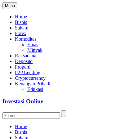
Menu
Home
Bisnis
Saham
Forex
Komoditas
Emas
Minyak
Reksadana
Deposito
Properti
P2P Lending
Cryptocurrency
Keuangan Pribadi
Edukasi
Investasi Online
Home
Bisnis
Saham