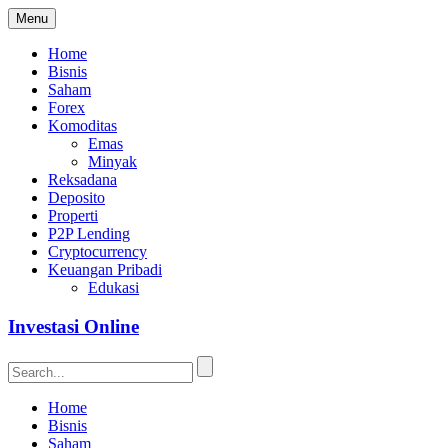
Menu
Home
Bisnis
Saham
Forex
Komoditas
Emas
Minyak
Reksadana
Deposito
Properti
P2P Lending
Cryptocurrency
Keuangan Pribadi
Edukasi
Investasi Online
Home
Bisnis
Saham