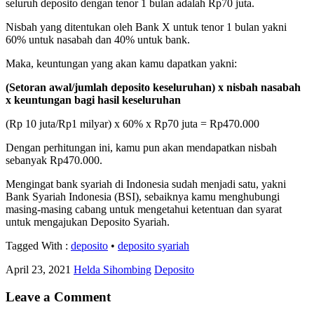
seluruh deposito dengan tenor 1 bulan adalah Rp70 juta.
Nisbah yang ditentukan oleh Bank X untuk tenor 1 bulan yakni
60% untuk nasabah dan 40% untuk bank.
Maka, keuntungan yang akan kamu dapatkan yakni:
(Setoran awal/jumlah deposito keseluruhan) x nisbah nasabah
x keuntungan bagi hasil keseluruhan
(Rp 10 juta/Rp1 milyar) x 60% x Rp70 juta = Rp470.000
Dengan perhitungan ini, kamu pun akan mendapatkan nisbah
sebanyak Rp470.000.
Mengingat bank syariah di Indonesia sudah menjadi satu, yakni
Bank Syariah Indonesia (BSI), sebaiknya kamu menghubungi
masing-masing cabang untuk mengetahui ketentuan dan syarat
untuk mengajukan Deposito Syariah.
Tagged With :
deposito
•
deposito syariah
April 23, 2021
Helda Sihombing
Deposito
Leave a Comment