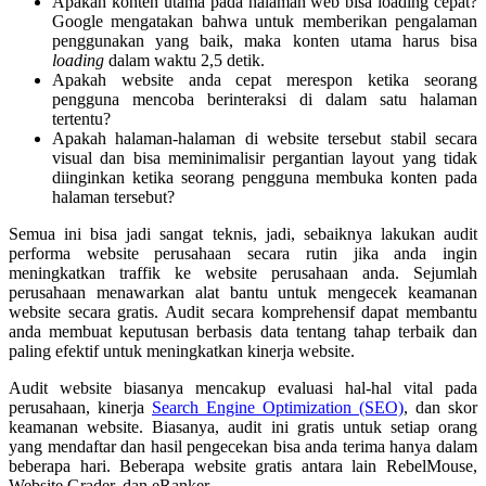
Apakah konten utama pada halaman web bisa loading cepat?
Google mengatakan bahwa untuk memberikan pengalaman
penggunakan yang baik, maka konten utama harus bisa
loading
dalam waktu 2,5 detik.
Apakah website anda cepat merespon ketika seorang
pengguna mencoba berinteraksi di dalam satu halaman
tertentu?
Apakah halaman-halaman di website tersebut stabil secara
visual dan bisa meminimalisir pergantian layout yang tidak
diinginkan ketika seorang pengguna membuka konten pada
halaman tersebut?
Semua ini bisa jadi sangat teknis, jadi, sebaiknya lakukan audit
performa website perusahaan secara rutin jika anda ingin
meningkatkan traffik ke website perusahaan anda. Sejumlah
perusahaan menawarkan alat bantu untuk mengecek keamanan
website secara gratis. Audit secara komprehensif dapat membantu
anda membuat keputusan berbasis data tentang tahap terbaik dan
paling efektif untuk meningkatkan kinerja website.
Audit website biasanya mencakup evaluasi hal-hal vital pada
perusahaan, kinerja
Search Engine Optimization (SEO)
, dan skor
keamanan website. Biasanya, audit ini gratis untuk setiap orang
yang mendaftar dan hasil pengecekan bisa anda terima hanya dalam
beberapa hari. Beberapa website gratis antara lain RebelMouse,
Website Grader, dan eRanker.