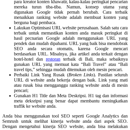
para kreator konten khawatir, kalau-kalau peringkat pencarian
mereka turun tiba-tiba. Namun, konsep utama yang
digunakan Google tidak pernah berubah. Cara terbaik
menaikkan ranking website adalah membuat konten yang
berguna bagi pembaca.
Lakukan Optimisasi URL website perusahaan. Salah satu cara
terbaik untuk memastikan konten anda masuk peringkat di
hasil pecnarian Google adalah menggunakan URL yang
pendek dan mudah dipahami. URL yang baik bisa mendobrak
SEO anda secara otomatis, karena Google mencari
berdasarkan URL. Misalnya, jika artikel anda terkait dengan
hotel-hotel dan
restoran
terbaik di Bali, maka sebaiknya
gunakan URL yang memuat kata “Bali Travel” atau “Bali
travel tips,” sehingga mudah ditemukan oleh mesin pencari.
Perbaiki Link Yang Rusak (
Broken Links
). Pastilan seluruh
URL di website anda bekerja dengan baik. Link yang mati
atau rusak bisa mengganggu ranking website anda di mesin
pencari;
Gunakan H1 Title dan Meta Deskripsi. H1 tag dan informasi
meta deksripsi yang benar dapat membantu meningkatkan
traffik ke website anda.
Anda bisa menggunakan tool SEO seperti Google Analytics dan
Semrush untuk melihat kinerja website anda dari aspek SEO.
Dengan mengetahui kinerja SEO website, anda bisa melakukan