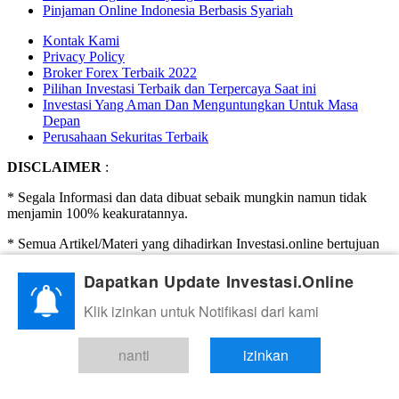
Pinjaman Online Indonesia Berbasis Syariah
Kontak Kami
Privacy Policy
Broker Forex Terbaik 2022
Pilihan Investasi Terbaik dan Terpercaya Saat ini
Investasi Yang Aman Dan Menguntungkan Untuk Masa
Depan
Perusahaan Sekuritas Terbaik
DISCLAIMER
:
* Segala Informasi dan data dibuat sebaik mungkin namun tidak
menjamin 100% keakuratannya.
* Semua Artikel/Materi yang dihadirkan Investasi.online bertujuan
hanya untuk edukasi.
Dapatkan Update Investasi.Online
* Investasi.Online Tidak menghimpun dana, tidak mengajak
ataupun mengharuskan untuk berinvestasi. Investasi adalah
Klik izinkan untuk Notifikasi dari kami
beresiko, segala keputusan dan kerugian adalah tanggung jawab
Anda (pengunjung/pembaca) sendiri.
nanti
izinkan
* Tidak menjamin kualitas ataupun kredibilitas atas link ke
luar(pihak ketiga) berupa iklan berbayar, broker review, dsb.