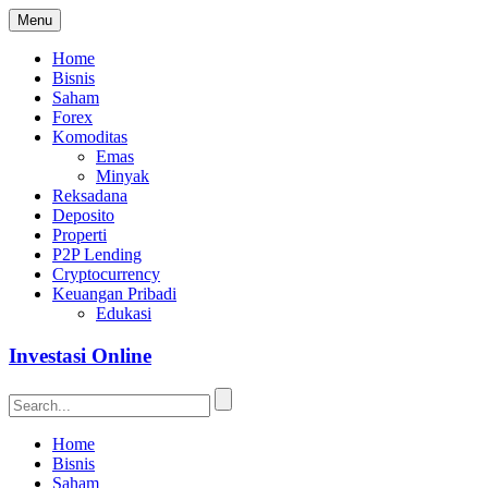
Menu
Home
Bisnis
Saham
Forex
Komoditas
Emas
Minyak
Reksadana
Deposito
Properti
P2P Lending
Cryptocurrency
Keuangan Pribadi
Edukasi
Investasi Online
Home
Bisnis
Saham