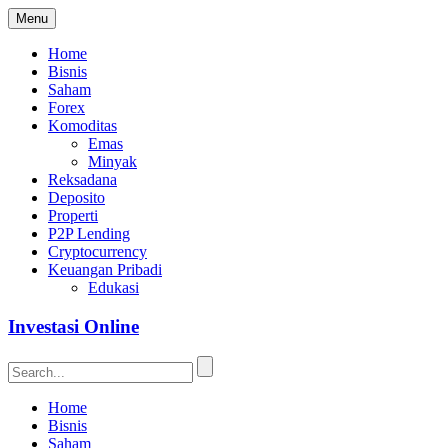
Menu
Home
Bisnis
Saham
Forex
Komoditas
Emas
Minyak
Reksadana
Deposito
Properti
P2P Lending
Cryptocurrency
Keuangan Pribadi
Edukasi
Investasi Online
Home
Bisnis
Saham