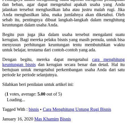
dan beban, agar dapat mengetahui apakah usaha yang Anda
jalankan tersebut menghasilkan laba atau justru malah rugi. Jika
Anda menghasilkan laba, maka jumlahnya akan diketahui. Oleh
sebab itu, pentingnya dibuat langkah-langkah dalam menghitung
keuntungan dalam usaha Anda.
Begitu pun juga jika dalam usaha tersebut mengalami suatu
kerugian. Bagi mereka pelaku bisnis yang masih pemula, untuk bisa
menyusun perhitungan keuntungan tentu membutuhkan waktu
untuk belajar, terutama dari contoh-contoh yang ada.
Dengan begitu, mereka dapat mengetahui
cara menghitung
keuntungan bisnis
dan kerugian secara benar dan detail. Hal itu
bertujuan untuk mengetahui perkembangan usaha Anda dari satu
periode ke periode selanjutnya.
Silahkan beri penilaian untuk artikel ini:
(
1
votes, average:
5.00
out of 5)
Loading...
Tagged With :
bisnis
•
Cara Menghitung Untung Rugi Bisnis
January 16, 2020
Mas Khamim
Bisnis