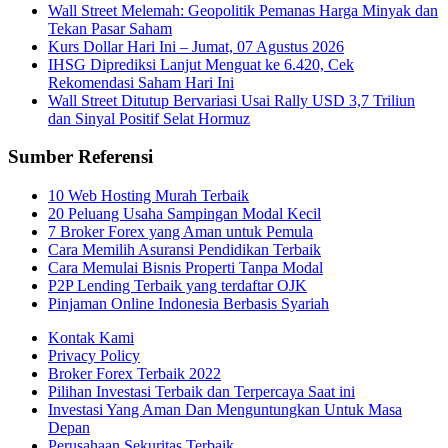
Wall Street Melemah: Geopolitik Pemanas Harga Minyak dan
Tekan Pasar Saham
Kurs Dollar Hari Ini – Jumat, 07 Agustus 2026
IHSG Diprediksi Lanjut Menguat ke 6.420, Cek
Rekomendasi Saham Hari Ini
Wall Street Ditutup Bervariasi Usai Rally USD 3,7 Triliun
dan Sinyal Positif Selat Hormuz
Sumber Referensi
10 Web Hosting Murah Terbaik
20 Peluang Usaha Sampingan Modal Kecil
7 Broker Forex yang Aman untuk Pemula
Cara Memilih Asuransi Pendidikan Terbaik
Cara Memulai Bisnis Properti Tanpa Modal
P2P Lending Terbaik yang terdaftar OJK
Pinjaman Online Indonesia Berbasis Syariah
Kontak Kami
Privacy Policy
Broker Forex Terbaik 2022
Pilihan Investasi Terbaik dan Terpercaya Saat ini
Investasi Yang Aman Dan Menguntungkan Untuk Masa
Depan
Perusahaan Sekuritas Terbaik