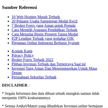
Sumber Referensi
10 Web Hosting Murah Terbaik
20 Peluang Usaha Sampingan Modal Kecil
7 Broker Forex yang Aman untuk Pemula
Cara Memilih Asuransi Pendidikan Terbaik
Cara Memulai Bisnis Properti Tanpa Modal
P2P Lending Terbaik yang terdaftar OJK
Pinjaman Online Indonesia Berbasis Syariah
Kontak Kami
Privacy Policy
Broker Forex Terbaik 2022
Pilihan Investasi Terbaik dan Terpercaya Saat ini
Investasi Yang Aman Dan Menguntungkan Untuk Masa
Depan
Perusahaan Sekuritas Terbaik
DISCLAIMER
:
* Segala Informasi dan data dibuat sebaik mungkin namun tidak
menjamin 100% keakuratannya.
* Semua Artikel/Materi yang dihadirkan Investasi.online bertujuan