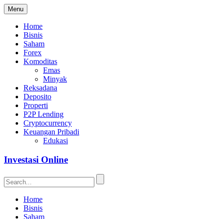
Menu
Home
Bisnis
Saham
Forex
Komoditas
Emas
Minyak
Reksadana
Deposito
Properti
P2P Lending
Cryptocurrency
Keuangan Pribadi
Edukasi
Investasi Online
Home
Bisnis
Saham