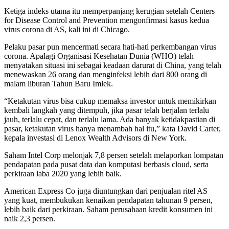
Ketiga indeks utama itu memperpanjang kerugian setelah Centers
for Disease Control and Prevention mengonfirmasi kasus kedua
virus corona di AS, kali ini di Chicago.
Pelaku pasar pun mencermati secara hati-hati perkembangan virus
corona. Apalagi Organisasi Kesehatan Dunia (WHO) telah
menyatakan situasi ini sebagai keadaan darurat di China, yang telah
menewaskan 26 orang dan menginfeksi lebih dari 800 orang di
malam liburan Tahun Baru Imlek.
“Ketakutan virus bisa cukup memaksa investor untuk memikirkan
kembali langkah yang ditempuh, jika pasar telah berjalan terlalu
jauh, terlalu cepat, dan terlalu lama. Ada banyak ketidakpastian di
pasar, ketakutan virus hanya menambah hal itu,” kata David Carter,
kepala investasi di Lenox Wealth Advisors di New York.
Saham Intel Corp melonjak 7,8 persen setelah melaporkan lompatan
pendapatan pada pusat data dan komputasi berbasis cloud, serta
perkiraan laba 2020 yang lebih baik.
American Express Co juga diuntungkan dari penjualan ritel AS
yang kuat, membukukan kenaikan pendapatan tahunan 9 persen,
lebih baik dari perkiraan. Saham
perusahaan kredit konsumen ini
naik 2,3 persen.