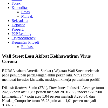
Forex
Komoditas
Emas
Minyak
Reksadana
Deposito
Properti
P2P Lending
Cryptocurrency
Keuangan Pribadi
Edukasi
Wall Street Lesu Akibat Kekhawatiran Virus
Corona
BURSA saham Amerika Serikat (AS) atau Wall Street melemah
pada penutupan perdagangan akhir pekan lalu. Virus corona
membuat investor khawatir, meskipun kinerja perusahaan positif.
Dilansir
Reuters
, Senin (27/1), Dow Jones Industrial Average turun
242,56 poin atau 0,83 persen menjadi 28.917,53, indeks S&P 500
kehilangan 34,7 poin atau 1,04 persen menjadi 3.290,84, dan
Nasdaq Composite turun 95,23 poin atau 1,01 persen menjadi
9.307,25.