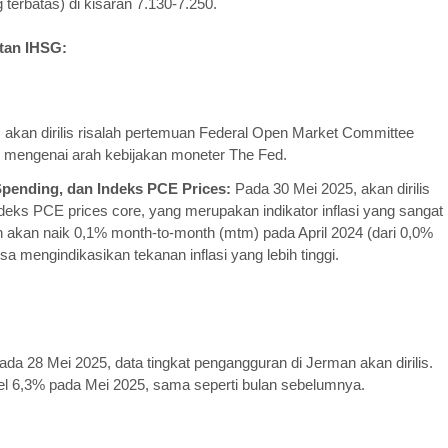
terbatas) di kisaran 7.130-7.250.
tan IHSG:
akan dirilis risalah pertemuan Federal Open Market Committee
mengenai arah kebijakan moneter The Fed.
Spending, dan Indeks PCE Prices:
Pada 30 Mei 2025, akan dirilis
ndeks PCE prices core, yang merupakan indikator inflasi yang sangat
an akan naik 0,1% month-to-month (mtm) pada April 2024 (dari 0,0%
sa mengindikasikan tekanan inflasi yang lebih tinggi.
da 28 Mei 2025, data tingkat pengangguran di Jerman akan dirilis.
evel 6,3% pada Mei 2025, sama seperti bulan sebelumnya.