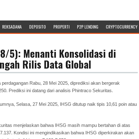
REKSADANA
DEPOSITO
PROPERTI
P2P LENDING
CRYPTOCURRENCY
8/5): Menanti Konsolidasi di
engah Rilis Data Global
erdagangan Rabu, 28 Mei 2025, diprediksi akan bergerak
. Prediksi ini datang dari analisis Phintraco Sekuritas.
umnya, Selasa, 27 Mei 2025, IHSG ditutup naik tipis 10,61 poin atau
kuritas menjelaskan bahwa IHSG masih mampu bertahan di atas
r 7.137. Kondisi ini mengindikasikan bahwa IHSG diperkirakan akan