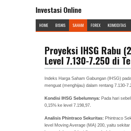
Investasi Online
HOME
BISNIS
SAHAM
FOREX
KOMODITAS
Proyeksi IHSG Rabu (2
Level 7.130-7.250 di T
Indeks Harga Saham Gabungan (IHSG) pada p
menguat (menghijau) dalam rentang 7.130-7.250
Kondisi IHSG Sebelumnya:
Pada hari sebel
0,15% ke level 7.198,97.
Analisis Phintraco Sekuritas:
Phintraco Se
level Moving Average (MA) 200, yaitu sekita