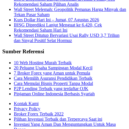
Rekomendasi Saham Pilihan Analis
Wall Street Melemah: Geopolitik Pemanas Harga Minyak dan
Tekan Pasar Saham
Kurs Dollar Hari Ini – Jumat, 07 Agustus 2026
IHSG Diprediksi Lanjut Menguat ke 6.420, Cek
Rekomendasi Saham Hari Ini
Wall Street Ditutup Bervariasi Usai Rally USD 3,7 Triliun
dan Sinyal Positif Selat Hormuz
Sumber Referensi
10 Web Hosting Murah Terbaik
20 Peluang Usaha Sampingan Modal Kecil
7 Broker Forex yang Aman untuk Pemula
Cara Memilih Asuransi Pendidikan Terbaik
Cara Memulai Bisnis Properti Tanpa Modal
P2P Lending Terbaik yang terdaftar OJK
Pinjaman Online Indonesia Berbasis Syariah
Kontak Kami
Privacy Policy
Broker Forex Terbaik 2022
Pilihan Investasi Terbaik dan Terpercaya Saat ini
Investasi Yang Aman Dan Menguntungkan Untuk Masa