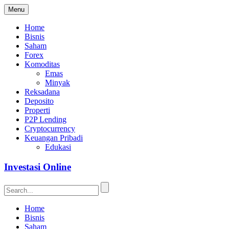
Menu
Home
Bisnis
Saham
Forex
Komoditas
Emas
Minyak
Reksadana
Deposito
Properti
P2P Lending
Cryptocurrency
Keuangan Pribadi
Edukasi
Investasi Online
Home
Bisnis
Saham