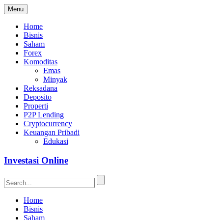
Menu
Home
Bisnis
Saham
Forex
Komoditas
Emas
Minyak
Reksadana
Deposito
Properti
P2P Lending
Cryptocurrency
Keuangan Pribadi
Edukasi
Investasi Online
Home
Bisnis
Saham