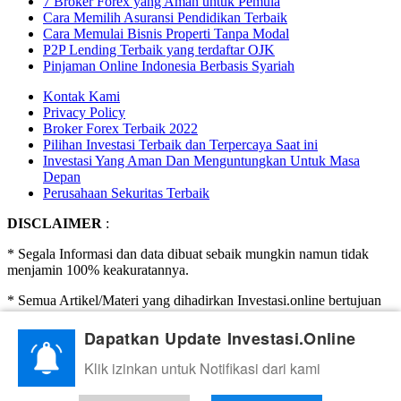
7 Broker Forex yang Aman untuk Pemula
Cara Memilih Asuransi Pendidikan Terbaik
Cara Memulai Bisnis Properti Tanpa Modal
P2P Lending Terbaik yang terdaftar OJK
Pinjaman Online Indonesia Berbasis Syariah
Kontak Kami
Privacy Policy
Broker Forex Terbaik 2022
Pilihan Investasi Terbaik dan Terpercaya Saat ini
Investasi Yang Aman Dan Menguntungkan Untuk Masa
Depan
Perusahaan Sekuritas Terbaik
DISCLAIMER
:
* Segala Informasi dan data dibuat sebaik mungkin namun tidak
menjamin 100% keakuratannya.
* Semua Artikel/Materi yang dihadirkan Investasi.online bertujuan
hanya untuk edukasi.
Dapatkan Update Investasi.Online
* Investasi.Online Tidak menghimpun dana, tidak mengajak
ataupun mengharuskan untuk berinvestasi. Investasi adalah
Klik izinkan untuk Notifikasi dari kami
beresiko, segala keputusan dan kerugian adalah tanggung jawab
Anda (pengunjung/pembaca) sendiri.