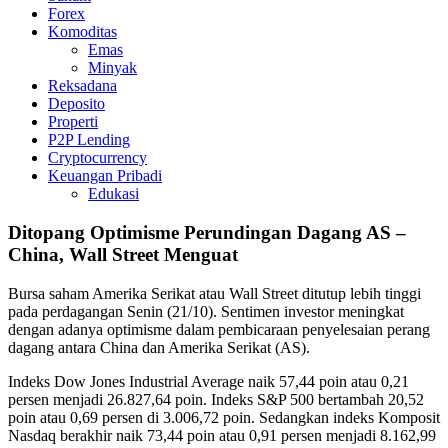
Forex
Komoditas
Emas
Minyak
Reksadana
Deposito
Properti
P2P Lending
Cryptocurrency
Keuangan Pribadi
Edukasi
Ditopang Optimisme Perundingan Dagang AS –
China, Wall Street Menguat
Bursa saham Amerika Serikat atau Wall Street ditutup lebih tinggi
pada perdagangan Senin (21/10). Sentimen investor meningkat
dengan adanya optimisme dalam pembicaraan penyelesaian perang
dagang antara China dan Amerika Serikat (AS).
Indeks Dow Jones Industrial Average naik 57,44 poin atau 0,21
persen menjadi 26.827,64 poin. Indeks S&P 500 bertambah 20,52
poin atau 0,69 persen di 3.006,72 poin. Sedangkan indeks Komposit
Nasdaq berakhir naik 73,44 poin atau 0,91 persen menjadi 8.162,99