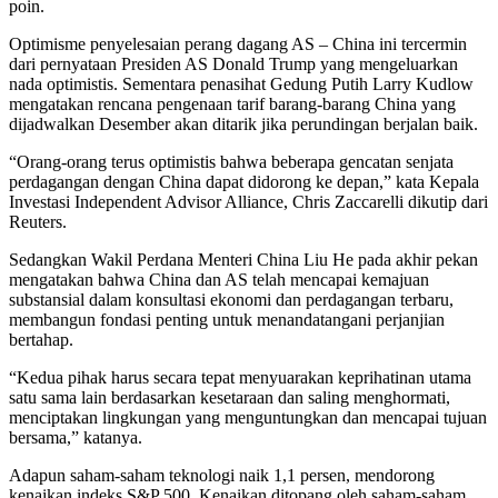
poin.
Optimisme penyelesaian perang dagang AS – China ini tercermin
dari pernyataan Presiden AS Donald Trump yang mengeluarkan
nada optimistis. Sementara penasihat Gedung Putih Larry Kudlow
mengatakan rencana pengenaan tarif barang-barang China yang
dijadwalkan Desember akan ditarik jika perundingan berjalan baik.
“Orang-orang terus optimistis bahwa beberapa gencatan senjata
perdagangan dengan China dapat didorong ke depan,” kata Kepala
Investasi Independent Advisor Alliance, Chris Zaccarelli dikutip dari
Reuters.
Sedangkan Wakil Perdana Menteri China Liu He pada akhir pekan
mengatakan bahwa China dan AS telah mencapai kemajuan
substansial dalam konsultasi ekonomi dan perdagangan terbaru,
membangun fondasi penting untuk menandatangani perjanjian
bertahap.
“Kedua pihak harus secara tepat menyuarakan keprihatinan utama
satu sama lain berdasarkan kesetaraan dan saling menghormati,
menciptakan lingkungan yang menguntungkan dan mencapai tujuan
bersama,” katanya.
Adapun saham-saham teknologi naik 1,1 persen, mendorong
kenaikan indeks S&P 500. Kenaikan ditopang oleh saham-saham