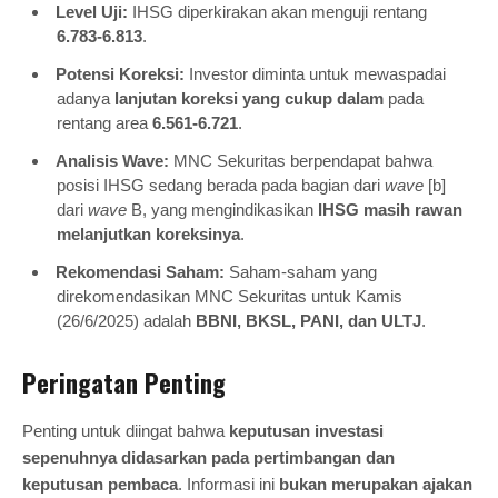
Level Uji:
IHSG diperkirakan akan menguji rentang
6.783-6.813
.
Potensi Koreksi:
Investor diminta untuk mewaspadai
adanya
lanjutan koreksi yang cukup dalam
pada
rentang area
6.561-6.721
.
Analisis Wave:
MNC Sekuritas berpendapat bahwa
posisi IHSG sedang berada pada bagian dari
wave
[b]
dari
wave
B, yang mengindikasikan
IHSG masih rawan
melanjutkan koreksinya
.
Rekomendasi Saham:
Saham-saham yang
direkomendasikan MNC Sekuritas untuk Kamis
(26/6/2025) adalah
BBNI, BKSL, PANI, dan ULTJ
.
Peringatan Penting
Penting untuk diingat bahwa
keputusan investasi
sepenuhnya didasarkan pada pertimbangan dan
keputusan pembaca
. Informasi ini
bukan merupakan ajakan