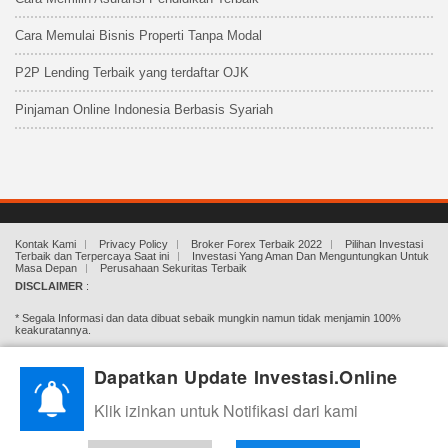
Cara Memulai Bisnis Properti Tanpa Modal
P2P Lending Terbaik yang terdaftar OJK
Pinjaman Online Indonesia Berbasis Syariah
Kontak Kami
Privacy Policy
Broker Forex Terbaik 2022
Pilihan Investasi
Terbaik dan Terpercaya Saat ini
Investasi Yang Aman Dan Menguntungkan Untuk
Masa Depan
Perusahaan Sekuritas Terbaik
DISCLAIMER
:
* Segala Informasi dan data dibuat sebaik mungkin namun tidak menjamin 100%
keakuratannya.
* Semua Artikel/Materi yang dihadirkan Investasi.online bertujuan hanya untuk
Dapatkan Update Investasi.Online
edukasi.
Klik izinkan untuk Notifikasi dari kami
* Investasi.Online Tidak menghimpun dana, tidak mengajak ataupun mengharuskan
untuk berinvestasi. Investasi adalah beresiko, segala keputusan dan kerugian adalah
tanggung jawab Anda (pengunjung/pembaca) sendiri.