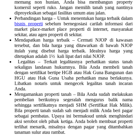
memang non hunian, Anda bisa membangun property
komersil seperti ruko. Jangan memilih tanah yang nantinya
diproyeksikan sebagai fasilitas umum atau jalan.
Perbandingan harga – Untuk menentukan harga terbaik dalam
bisnis properti
sebelum bernegosiasi carilah informasi dari
market place-market place properti di internet, masyarakat
sekitar, atau agen properti di sekitar.
Mendapatkan harga terbaik – Cermati NJOP di kawasan
tersebut, dan bila harga yang ditawarkan di bawah NJOP
itulah yang disebut harga terbaik. Idealnya harga yang
ditetapkan adalah 1½ kali lipat dari nilai NJOP.
Legalitas – Terkait legalitasnya perhatikan status tanah
sekaligus landasan hukumnya. Bila Anda membeli tanah
dengan sertifikat bertipe HGB atau Hak Guna Bangunan dan
HGU atau Hak Guna Usaha perhatikan masa berlakunya.
Libatkan notaris untuk mengecek legalitas tanah incaran
Anda.
Mengamankan properti tanah – Bila Anda sudah melakukan
pembelian berikutnya segeralah mengurus balik nama
sehingga sertifikatnya menjadi SHM (Sertifikat Hak Milik).
Bila properti tanah sudah sah menjadi milik Anda beri pagar
sebagai pembatas. Upaya ini bermaksud untuk menghindari
aksi serobot oleh pihak ketiga. Anda boleh membuat properti
terlihat menarik, misalnya dengan pagar yang ditambahkan
tanaman sulur atau rambat.