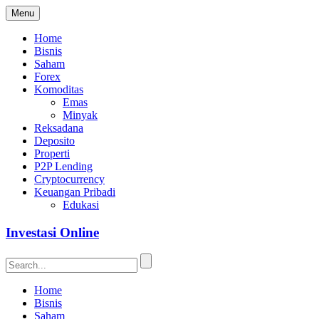
Menu
Home
Bisnis
Saham
Forex
Komoditas
Emas
Minyak
Reksadana
Deposito
Properti
P2P Lending
Cryptocurrency
Keuangan Pribadi
Edukasi
Investasi Online
Home
Bisnis
Saham