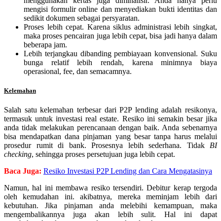
menggunakan kertas juga diminalisir. Anda hanya perlu
mengisi formulir online dan menyediakan bukti identitas dan
sedikit dokumen sebagai persyaratan.
Proses lebih cepat. Karena siklus administrasi lebih singkat,
maka proses pencairan juga lebih cepat, bisa jadi hanya dalam
beberapa jam.
Lebih terjangkau dibanding pembiayaan konvensional. Suku
bunga relatif lebih rendah, karena minimnya biaya
operasional, fee, dan semacamnya.
Kelemahan
Salah satu kelemahan terbesar dari P2P lending adalah resikonya,
termasuk untuk investasi real estate. Resiko ini semakin besar jika
anda tidak melakukan perencanaan dengan baik. Anda sebenarnya
bisa mendapatkan dana pinjaman yang besar tanpa harus melalui
prosedur rumit di bank. Prosesnya lebih sederhana. Tidak
BI
checking
, sehingga proses persetujuan juga lebih cepat.
Baca Juga:
Resiko Investasi P2P Lending dan Cara Mengatasinya
Namun, hal ini membawa resiko tersendiri. Debitur kerap tergoda
oleh kemudahan ini. akibatnya, mereka meminjam lebih dari
kebutuhan. Jika pinjaman anda melebihi kemampuan, maka
mengembalikannya juga akan lebih sulit. Hal ini dapat