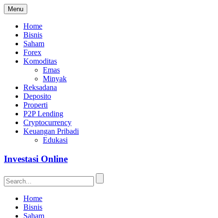
Menu
Home
Bisnis
Saham
Forex
Komoditas
Emas
Minyak
Reksadana
Deposito
Properti
P2P Lending
Cryptocurrency
Keuangan Pribadi
Edukasi
Investasi Online
Home
Bisnis
Saham