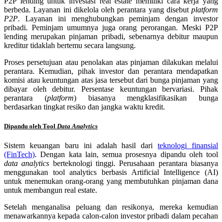
P2P lending untuk investasi real estate memiliki cara kerja yang
berbeda. Layanan ini dikelola oleh perantara yang disebut
platform
P2P
. Layanan ini menghubungkan peminjam dengan investor
pribadi. Peminjam umumnya juga orang perorangan. Meski P2P
lending merupakan pinjaman pribadi, sebenarnya debitur maupun
kreditur tidaklah bertemu secara langsung.
Proses persetujuan atau penolakan atas pinjaman dilakukan melalui
perantara. Kemudian, pihak investor dan perantara mendapatkan
komisi atau keuntungan atas jasa tersebut dari bunga pinjaman yang
dibayar oleh debitur. Persentase keuntungan bervariasi. Pihak
perantara (
platform
) biasanya mengklasifikasikan bunga
berdasarkan tingkat resiko dan jangka waktu kredit.
Dipandu oleh Tool
Data Analytics
Sistem keuangan baru ini adalah hasil dari
teknologi finansial
(FinTech)
. Dengan kata lain, semua prosesnya dipandu oleh tool
data analytics
berteknologi tinggi. Perusahaan perantara biasanya
menggunakan tool analytics berbasis Artificial Intelligence (AI)
untuk menemukan orang-orang yang membutuhkan pinjaman dana
untuk membangun real estate.
Setelah menganalisa peluang dan resikonya, mereka kemudian
menawarkannya kepada calon-calon investor pribadi dalam pecahan