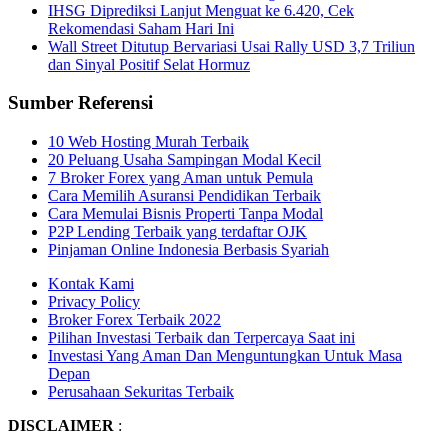
IHSG Diprediksi Lanjut Menguat ke 6.420, Cek
Rekomendasi Saham Hari Ini
Wall Street Ditutup Bervariasi Usai Rally USD 3,7 Triliun
dan Sinyal Positif Selat Hormuz
Sumber Referensi
10 Web Hosting Murah Terbaik
20 Peluang Usaha Sampingan Modal Kecil
7 Broker Forex yang Aman untuk Pemula
Cara Memilih Asuransi Pendidikan Terbaik
Cara Memulai Bisnis Properti Tanpa Modal
P2P Lending Terbaik yang terdaftar OJK
Pinjaman Online Indonesia Berbasis Syariah
Kontak Kami
Privacy Policy
Broker Forex Terbaik 2022
Pilihan Investasi Terbaik dan Terpercaya Saat ini
Investasi Yang Aman Dan Menguntungkan Untuk Masa
Depan
Perusahaan Sekuritas Terbaik
DISCLAIMER
: