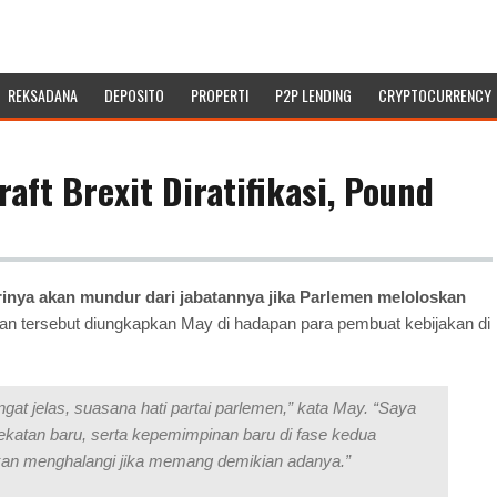
REKSADANA
DEPOSITO
PROPERTI
P2P LENDING
CRYPTOCURRENCY
aft Brexit Diratifikasi, Pound
rinya akan mundur dari jabatannya jika Parlemen meloloskan
aan tersebut diungkapkan May di hadapan para pembuat kebijakan di
t jelas, suasana hati partai parlemen,” kata May. “Saya
ekatan baru, serta kepemimpinan baru di fase kedua
 akan menghalangi jika memang demikian adanya.”