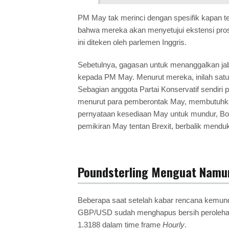
PM May tak merinci dengan spesifik kapan t
bahwa mereka akan menyetujui ekstensi pros
ini diteken oleh parlemen Inggris.
Sebetulnya, gagasan untuk menanggalkan jaba
kepada PM May. Menurut mereka, inilah satu
Sebagian anggota Partai Konservatif sendiri
menurut para pemberontak May, membutuhka
pernyataan kesediaan May untuk mundur, Bori
pemikiran May tentan Brexit, berbalik menduk
Poundsterling Menguat Namu
Beberapa saat setelah kabar rencana kemundu
GBP/USD sudah menghapus bersih perolehan
1.3188 dalam time frame
Hourly
.