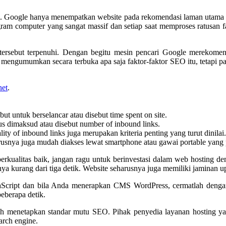
 Google hanya menempatkan website pada rekomendasi laman utama pad
ram computer yang sangat massif dan setiap saat memproses ratusan f
r tersebut terpenuhi. Dengan begitu mesin pencari Google merekome
 mengumumkan secara terbuka apa saja faktor-faktor SEO itu, tetapi
net
.
ut untuk berselancar atau disebut time spent on site.
s dimaksud atau disebut number of inbound links.
ity of inbound links juga merupakan kriteria penting yang turut dinilai.
usnya juga mudah diakses lewat smartphone atau gawai portable yang pra
erkualitas baik, jangan ragu untuk berinvestasi dalam web hostin
tenya kurang dari tiga detik. Website seharusnya juga memiliki jamina
avaScript dan bila Anda menerapkan CMS WordPress, cermatlah deng
eberapa detik.
ah menetapkan standar mutu SEO. Pihak penyedia layanan hosting yan
arch engine.