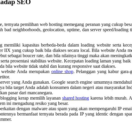
hadap SEO
te, ternyata pemilihan web hosting memegang peranan yang cukup besar
 bad neighborhoods, geolocation, uptime, dan server speed/loading t
g memiliki kapasitas berbeda-beda dalam loading website serta kec
 IIX yang cukup baik bila diakses secara local. Bila website Anda me
ebut sebagai boucer rate, dan bila nilainya tinggi maka akan meningkat
serta prosentasi stabilitas website. Kecepatan loading laman yang baik
 bila website tidak stabil dan kurang responsive saat diakses.
a website Anda merupakan
online shop
. Pelanggan yang kabur gara-g
titor.
 server yang Anda gunakan. Google search engine umumnya mendahulu
ya bila target Anda adalah konsumen dalam negeri atau masyarakat In
kan pasar dari mancanegara.
m blogging kerap memilih layanan
shared hosting
karena lebih murah. A
em ini mengadung resiko yang besar.
 berkaitan dengan malware atau spam yang akan mempengaruhi IP emai
ntennya bermanfaat ternyata berada pada IP yang identic dengan spam
ammer.