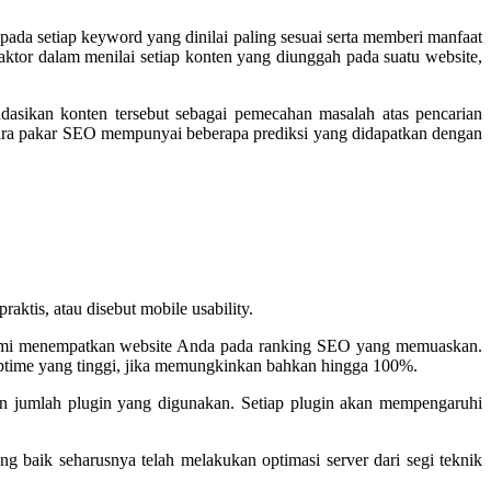
a setiap keyword yang dinilai paling sesuai serta memberi manfaat
aktor dalam menilai setiap konten yang diunggah pada suatu website,
ndasikan konten tersebut sebagai pemecahan masalah atas pencarian
 para pakar SEO mempunyai beberapa prediksi yang didapatkan dengan
ktis, atau disebut mobile usability.
g demi menempatkan website Anda pada ranking SEO yang memuaskan.
n uptime yang tinggi, jika memungkinkan bahkan hingga 100%.
an jumlah plugin yang digunakan. Setiap plugin akan mempengaruhi
g baik seharusnya telah melakukan optimasi server dari segi teknik