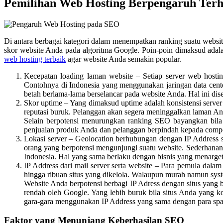
Pemilihan Web Hosting Berpengaruh Ter
Di antara berbagai kategori dalam menempatkan ranking suatu websi
skor website Anda pada algoritma Google. Poin-poin dimaksud adalah
web hosting terbaik
agar website Anda semakin popular.
Kecepatan loading laman website – Setiap server web hostin
Contohnya di Indonesia yang menggunakan jaringan data center
betah berlama-lama berselancar pada website Anda. Hal ini dis
Skor uptime – Yang dimaksud uptime adalah konsistensi server 
reputasi buruk. Pelanggan akan segera meninggalkan laman Anda
Selain berpotensi menurungkan ranking SEO bayangkan bil
penjualan produk Anda dan pelanggan berpindah kepada compe
Lokasi server – Geolocation berhubungan dengan IP Address
orang yang berpotensi mengunjungi suatu website. Sederhanan
Indonesia. Hal yang sama berlaku dengan bisnis yang menarget
IP Address dari mail server serta website – Para pemula dala
hingga ribuan situs yang dikelola. Walaupun murah namun syst
Website Anda berpotensi berbagi IP Adress dengan situs yang
rendah oleh Google. Yang lebih buruk bila situs Anda yang ko
gara-gara menggunakan IP Address yang sama dengan para sp
Faktor yang Menunjang Keberhasilan SEO