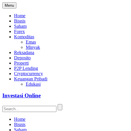
Menu
Home
Bisnis
Saham
Forex
Komoditas
Emas
Minyak
Reksadana
Deposito
Properti
P2P Lending
Cryptocurrency
Keuangan Pribadi
Edukasi
Investasi Online
Home
Bisnis
Saham