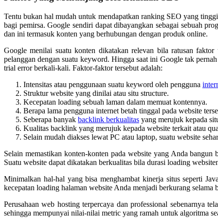
Tentu bukan hal mudah untuk mendapatkan ranking SEO yang tinggi.
bagi pemirsa. Google sendiri dapat dibayangkan sebagai sebuah prog
dan ini termasuk konten yang berhubungan dengan produk online.
Google menilai suatu konten dikatakan relevan bila ratusan fakto
pelanggan dengan suatu keyword. Hingga saat ini Google tak pernah
trial error berkali-kali. Faktor-faktor tersebut adalah:
Intensitas atau penggunaan suatu keyword oleh pengguna
inter
Struktur website yang dinilai atau situ structure.
Kecepatan loading sebuah laman dalam memuat kontennya.
Berapa lama pengguna internet betah tinggal pada website terseb
Seberapa banyak
backlink berkualitas
yang merujuk kepada situ
Kualitas backlink yang merujuk kepada website terkait atau qual
Selain mudah diakses lewat PC atau laptop, suatu website sehar
Selain memastikan konten-konten pada website yang Anda bangun b
Suatu website dapat dikatakan berkualitas bila durasi loading websi
Minimalkan hal-hal yang bisa menghambat kinerja situs seperti J
kecepatan loading halaman website Anda menjadi berkurang selama b
Perusahaan web hosting terpercaya dan professional sebenarnya tel
sehingga mempunyai nilai-nilai metric yang ramah untuk algoritma se