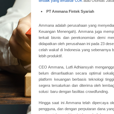
terbaik yang terdaftar OJK
atau Otoritas Jas
PT Ammana Fintek Syariah
Ammana adalah perusahaan yang menyedia
Keuangan Menengah). Ammana juga mempun
terkait bisnis dan perekonomian demi men
didapatkan oleh perusahaan ini pada 23 des
celah wakaf di Indonesia yang sebenarnya 
lebih produktif.
CEO Ammana, Lutfi Adhiansyah menganggap b
belum dimanfaatkan secara optimal sekal
platform keuangan berbasis teknologi tin
segera tersalurkan dan diterima oleh lemba
solusi baru dengan fasilitas crowdfunding.
Hingga saat ini Ammana telah dipercaya oleh
pengguna, dan dengan perputaran dana yang