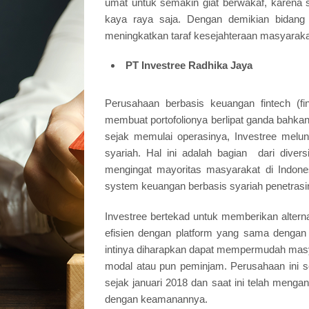
umat untuk semakin giat berwakaf, karena
kaya raya saja. Dengan demikian bidang 
meningkatkan taraf kesejahteraan masyarakat 
PT Investree Radhika Jaya
Perusahaan berbasis keuangan fintech (fi
membuat portofolionya berlipat ganda bahka
sejak memulai operasinya, Investree melun
syariah. Hal ini adalah bagian dari divers
mengingat mayoritas masyarakat di Indone
system keuangan berbasis syariah penetrasin
Investree bertekad untuk memberikan altern
efisien dengan platform yang sama dengan
intinya diharapkan dapat mempermudah masya
modal atau pun peminjam. Perusahaan ini sebe
sejak januari 2018 dan saat ini telah menga
dengan keamanannya.