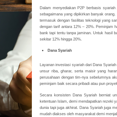
Dalam menyediakan P2P berbasis syariah An
sebagaimana yang dipikirkan banyak orang. 
termasuk dengan fasilitas teknologi yang s
dengan tarif antara 12% – 20%. Peminjam 
bank tapi tentu tanpa jaminan. Untuk hasil ba
sekitar 12% hingga 20%.
Dana Syariah
Layanan investasi syariah dari Dana Syariah 
unsur riba, gharar, serta maisir yang har
perusahaan dengan tim-nya sebelumnya akan
peminjam baik secara pribadi atau pun proyek
Secara konsisten Dana Syariah berniat un
ketentuan Islam, demi mendapatkan rezeki ya
dunia tapi juga akhirat. Dana Syariah juga 
mudah diakses oleh masyarakat demi menjala