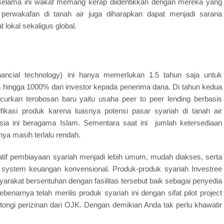
 selama ini wakaf memang kerap diidentikkan dengan mereka yang
perwakafan di tanah air juga diharapkan dapat menjadi sarana
lokal sekaligus global.
nancial technology) ini hanya memerlukan 1.5 tahun saja untuk
n hingga 1000% dari investor kepada penerima dana. Di tahun kedua
curkan terobosan baru yaitu usaha peer to peer lending berbasis
ifikasi produk karena luasnya potensi pasar syariah di tanah air
sia ini beragama Islam. Sementara saat ini jumlah ketersediaan
ya masih terlalu rendah.
atif pembiayaan syariah menjadi lebih umum, mudah diakses, serta
 system keuangan konvensional. Produk-produk syariah Investree
rakat bersentuhan dengan fasilitas tersebut baik sebagai penyedia
narnya telah merilis produk syariah ini dengan sifat pilot project
ntongi perizinan dari OJK. Dengan demikian Anda tak perlu khawatir