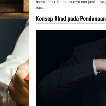
hampir seluruh prosedurnya dan jumlahnya pun
rupiah.
Konsep Akad pada Pendanaan