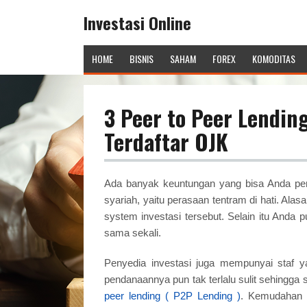
Investasi Online
HOME
BISNIS
SAHAM
FOREX
KOMODITAS
3 Peer to Peer Lendin
Terdaftar OJK
Ada banyak keuntungan yang bisa Anda pe
syariah, yaitu perasaan tentram di hati. Ala
system investasi tersebut. Selain itu Anda 
sama sekali.
Penyedia investasi juga mempunyai staf y
pendanaannya pun tak terlalu sulit sehingg
peer lending ( P2P Lending )
. Kemudahan i