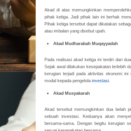
Akad di atas memungkinkan memperolehkan
pihak ketiga. Jadi pihak lain ini berhak m
Pihak ketiga tersebut dapat dikatakan sebag
atau imbalan yang disebut upah.
Akad Mudharabah Muqayyadah
Pada realisasi akad ketiga ini terdiri dari d
Sejak awal dilakukan kesepakatan terlebih da
kerugian terjadi pada aktivitas ekonomi in
modal kepada pengelola
investasi
.
Akad Musyakarah
Akad tersebut memungkinkan dua belah pih
sebuah investasi. Keduanya akan menye
bersama-sama. Dengan begitu kerugian ser
sesuai kesepakatan bersama.