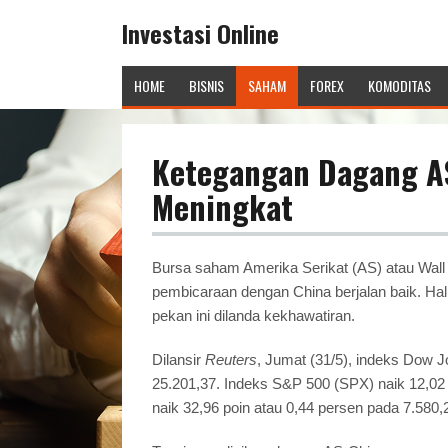
Investasi Online
HOME
BISNIS
SAHAM
FOREX
KOMODITAS
Ketegangan Dagang AS
Meningkat
Bursa saham Amerika Serikat (AS) atau Wal
pembicaraan dengan China berjalan baik. H
pekan ini dilanda kekhawatiran.
Dilansir
Reuters
, Jumat (31/5), indeks Dow J
25.201,37. Indeks S&P 500 (SPX) naik 12,02
naik 32,96 poin atau 0,44 persen pada 7.580,