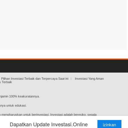
Pilihan Investasi Terbaik dan Terpercaya Saat ini
Investasi Yang Aman
 Terbaik
enjamin 100% keakuratannya.
hanya untuk edukasi.
 mengharuskan untuk berinvestasi. Investasi adalah beresiko, segala
pembaca) sendiri.
Dapatkan Update Investasi.Online
izinkan
k ketiga) berupa iklan berbayar, broker review, dsb.