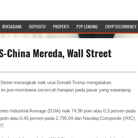
REKSADANA
DEPOSITO
PROPERTI
P2P LENDING
CRYPTOCURRENCY
-China Mereda, Wall Street
l Street merangkak naik usai Donald Trump mengatakan
al ini pun membawa secercah harapan pada pasar yang sepanjang
ones Industrial Average (DJIA) naik 74,96 poin atau 0,3 persen pada
 poin atau 0,43 persen pada 2.795,04 dan Nasdaq Composite (IXIC)
27.