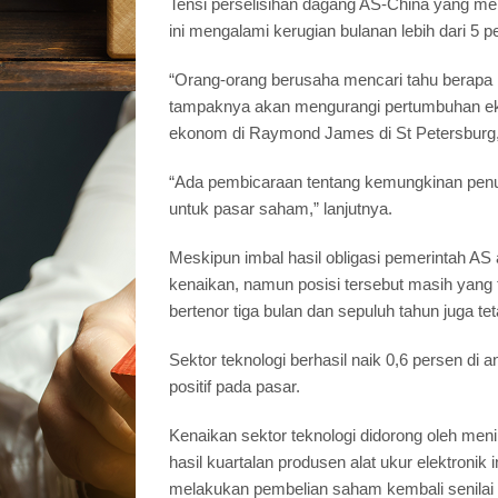
Tensi perselisihan dagang AS-China yang m
ini mengalami kerugian bulanan lebih dari 5 p
“Orang-orang berusaha mencari tahu berapa 
tampaknya akan mengurangi pertumbuhan ekono
ekonom di Raymond James di St Petersburg, 
“Ada pembicaraan tentang kemungkinan penu
untuk pasar saham,” lanjutnya.
Meskipun imbal hasil obligasi pemerintah AS
kenaikan, namun posisi tersebut masih yang 
bertenor tiga bulan dan sepuluh tahun juga teta
Sektor teknologi berhasil naik 0,6 persen di
positif pada pasar.
Kenaikan sektor teknologi didorong oleh men
hasil kuartalan produsen alat ukur elektro
melakukan pembelian saham kembali senilai 