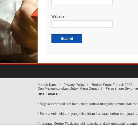
Website
Kontak Kami
Privacy Policy
Broker Forex Terbaik 2022
Dan Menguntungkan Untuk Masa Depan
Perusahaan Sekuritas
DISCLAIMER
:
* Segala Informasi dan data dibuat sebaik mungkin namun tidak m
* Semua Artikel/Materi yang dihadirkan Investasi.online bertujuan 
* Investasi.Online Tidak menghimpun dana, tidak mengajak ataupun
keputusan dan kerugian adalah tanggung jawab Anda (pengunjung/
* Tidak menjamin kualitas ataupun kredibilitas atas link ke luar(piha