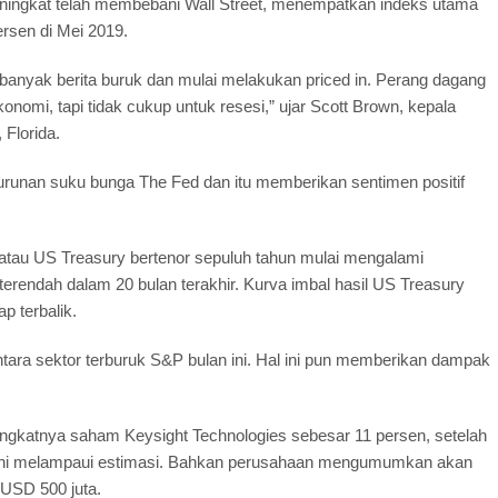
eningkat telah membebani Wall Street, menempatkan indeks utama
ersen di Mei 2019.
banyak berita buruk dan mulai melakukan priced in. Perang dagang
mi, tapi tidak cukup untuk resesi,” ujar Scott Brown, kepala
Florida.
runan suku bunga The Fed dan itu memberikan sentimen positif
 atau US Treasury bertenor sepuluh tahun mulai mengalami
terendah dalam 20 bulan terakhir. Kurva imbal hasil US Treasury
p terbalik.
 antara sektor terburuk S&P bulan ini. Hal ini pun memberikan dampak
ingkatnya saham Keysight Technologies sebesar 11 persen, setelah
nik ini melampaui estimasi. Bahkan perusahaan mengumumkan akan
USD 500 juta.