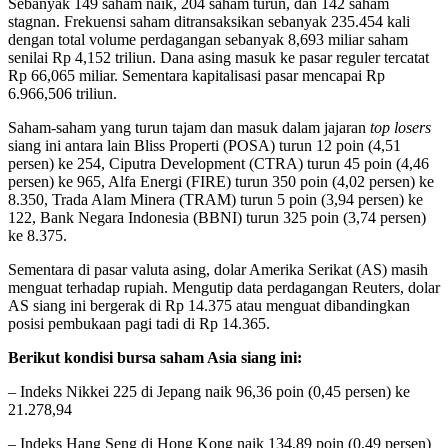
Sebanyak 149 saham naik, 204 saham turun, dan 142 saham
stagnan. Frekuensi saham ditransaksikan sebanyak 235.454 kali
dengan total volume perdagangan sebanyak 8,693 miliar saham
senilai Rp 4,152 triliun. Dana asing masuk ke pasar reguler tercatat
Rp 66,065 miliar. Sementara kapitalisasi pasar mencapai Rp
6.966,506 triliun.
Saham-saham yang turun tajam dan masuk dalam jajaran
top losers
siang ini antara lain Bliss Properti (POSA) turun 12 poin (4,51
persen) ke 254, Ciputra Development (CTRA) turun 45 poin (4,46
persen) ke 965, Alfa Energi (FIRE) turun 350 poin (4,02 persen) ke
8.350, Trada Alam Minera (TRAM) turun 5 poin (3,94 persen) ke
122, Bank Negara Indonesia (BBNI) turun 325 poin (3,74 persen)
ke 8.375.
Sementara di pasar valuta asing, dolar Amerika Serikat (AS) masih
menguat terhadap rupiah. Mengutip data perdagangan Reuters, dolar
AS siang ini bergerak di Rp 14.375 atau menguat dibandingkan
posisi pembukaan pagi tadi di Rp 14.365.
Berikut kondisi bursa saham Asia siang ini:
– Indeks Nikkei 225 di Jepang naik 96,36 poin (0,45 persen) ke
21.278,94
– Indeks Hang Seng di Hong Kong naik 134,89 poin (0,49 persen)