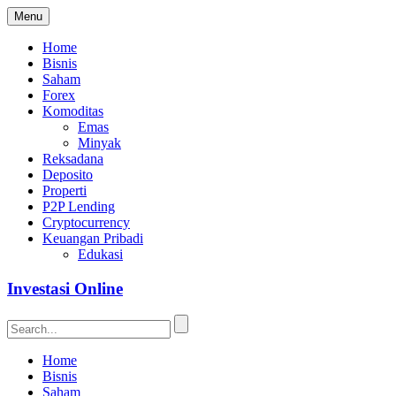
Menu
Home
Bisnis
Saham
Forex
Komoditas
Emas
Minyak
Reksadana
Deposito
Properti
P2P Lending
Cryptocurrency
Keuangan Pribadi
Edukasi
Investasi Online
Home
Bisnis
Saham