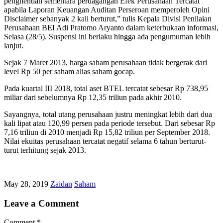
penghentian sementara perdagangan Efek Perusahaan Tercatat
apabila Laporan Keuangan Auditan Perseroan memperoleh Opini
Disclaimer sebanyak 2 kali berturut,” tulis Kepala Divisi Penilaian
Perusahaan BEI Adi Pratomo Aryanto dalam keterbukaan informasi,
Selasa (28/5). Suspensi ini berlaku hingga ada pengumuman lebih
lanjut.
Sejak 7 Maret 2013, harga saham perusahaan tidak bergerak dari
level Rp 50 per saham alias saham gocap.
Pada kuartal III 2018, total aset BTEL tercatat sebesar Rp 738,95
miliar dari sebelumnya Rp 12,35 triliun pada akhir 2010.
Sayangnya, total utang perusahaan justru meningkat lebih dari dua
kali lipat atau 120,99 persen pada periode tersebut. Dari sebesar Rp
7,16 triliun di 2010 menjadi Rp 15,82 triliun per September 2018.
Nilai ekuitas perusahaan tercatat negatif selama 6 tahun berturut-
turut terhitung sejak 2013.
May 28, 2019
Zaidan
Saham
Leave a Comment
Comment
*