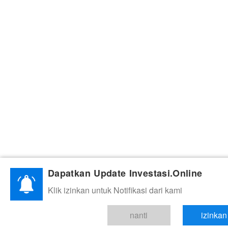
Dapatkan Update Investasi.Online
Klik izinkan untuk Notifikasi dari kami
nanti
izinkan