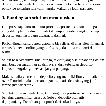
deposito bertambah dari masuknya dana tambahan berupa setoran
pokok ke rekening lain yang jangka waktunya lebih panjang.
3. Bandingkan sebelum memutuskan
Hampir setiap bank memiliki produk deposito. Tapi suku bunga
yang ditetapkan berlainan. Jadi kita wajib membandingkan setiap
deposito agar hasil yang didapat maksimal.
Perbandingan suku bunga deposito bisa dicari di situs-situs finansial,
termasuk media online yang berfokus pada dunia ekonomi dan
bisnis.
Selain besar-kecilnya suku bunga, faktor yang bisa dipandang dalam
membuat perbandingan adalah syarat dan ketentuan deposito.
Deposito tergolong investasi jangka panjang.
Maka sebaiknya memilih deposito yang memiliki fitur automatic roll
over. Fitur ini adalah perpanjangan otomatis deposito yang jatuh
tempo jika tak ditarik.
Saat kita lupa menarik dana, keuntungan deposito masih bisa terus
berjalan dengan fitur tersebut. Sebab, deposito otomatis
diperpanjang. Demikian pula profit dari suku bunga.