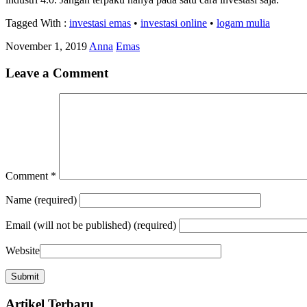
Tagged With :
investasi emas
•
investasi online
•
logam mulia
November 1, 2019
Anna
Emas
Leave a Comment
Comment
*
Name
(required)
Email
(will not be published) (required)
Website
Artikel Terbaru