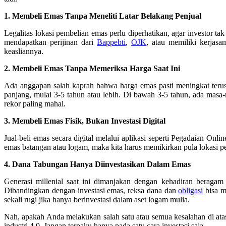
1. Membeli Emas Tanpa Meneliti Latar Belakang Penjual
Legalitas lokasi pembelian emas perlu diperhatikan, agar investor ta
mendapatkan perijinan dari
Bappebti
,
OJK
, atau memiliki kerjasa
keasliannya.
2. Membeli Emas Tanpa Memeriksa Harga Saat Ini
Ada anggapan salah kaprah bahwa harga emas pasti meningkat terus 
panjang, mulai 3-5 tahun atau lebih. Di bawah 3-5 tahun, ada mas
rekor paling mahal.
3. Membeli Emas Fisik, Bukan Investasi Digital
Jual-beli emas secara digital melalui aplikasi seperti Pegadaian On
emas batangan atau logam, maka kita harus memikirkan pula lokasi 
4. Dana Tabungan Hanya Diinvestasikan Dalam Emas
Generasi millenial saat ini dimanjakan dengan kehadiran beragam
Dibandingkan dengan investasi emas, reksa dana dan
obligasi
bisa m
sekali rugi jika hanya berinvestasi dalam aset logam mulia.
Nah, apakah Anda melakukan salah satu atau semua kesalahan di atas
industri 4.0. Jangan terpaku hanya pada satu cara investasi saja.