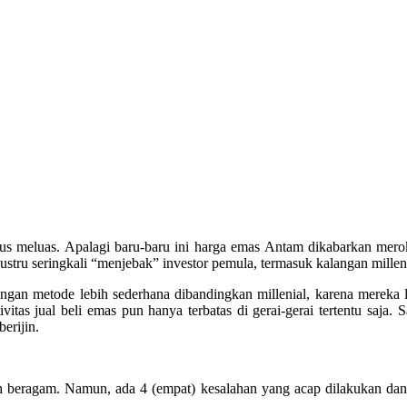
us meluas. Apalagi baru-baru ini harga emas Antam dikabarkan merok
i justru seringkali “menjebak” investor pemula, termasuk kalangan mil
engan metode lebih sederhana dibandingkan millenial, karena mereka l
tas jual beli emas pun hanya terbatas di gerai-gerai tertentu saja. S
erijin.
bih beragam. Namun, ada 4 (empat) kesalahan yang acap dilakukan dan 