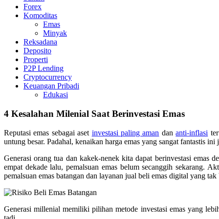
Forex
Komoditas
Emas
Minyak
Reksadana
Deposito
Properti
P2P Lending
Cryptocurrency
Keuangan Pribadi
Edukasi
4 Kesalahan Milenial Saat Berinvestasi Emas
Reputasi emas sebagai aset
investasi paling aman
dan
anti-inflasi
ter
untung besar. Padahal, kenaikan harga emas yang sangat fantastis in
Generasi orang tua dan kakek-nenek kita dapat berinvestasi emas d
empat dekade lalu, pemalsuan emas belum secanggih sekarang. Aktivi
pemalsuan emas batangan dan layanan jual beli emas digital yang tak b
Generasi millenial memiliki pilihan metode investasi emas yang le
tadi.