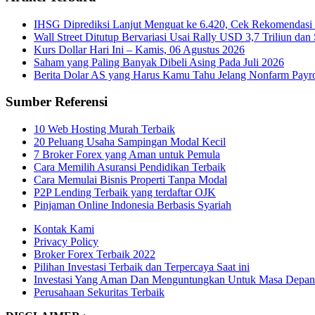
IHSG Diprediksi Lanjut Menguat ke 6.420, Cek Rekomendasi 
Wall Street Ditutup Bervariasi Usai Rally USD 3,7 Triliun dan 
Kurs Dollar Hari Ini – Kamis, 06 Agustus 2026
Saham yang Paling Banyak Dibeli Asing Pada Juli 2026
Berita Dolar AS yang Harus Kamu Tahu Jelang Nonfarm Payro
Sumber Referensi
10 Web Hosting Murah Terbaik
20 Peluang Usaha Sampingan Modal Kecil
7 Broker Forex yang Aman untuk Pemula
Cara Memilih Asuransi Pendidikan Terbaik
Cara Memulai Bisnis Properti Tanpa Modal
P2P Lending Terbaik yang terdaftar OJK
Pinjaman Online Indonesia Berbasis Syariah
Kontak Kami
Privacy Policy
Broker Forex Terbaik 2022
Pilihan Investasi Terbaik dan Terpercaya Saat ini
Investasi Yang Aman Dan Menguntungkan Untuk Masa Depan
Perusahaan Sekuritas Terbaik