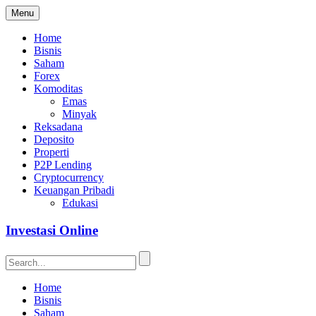
Menu
Home
Bisnis
Saham
Forex
Komoditas
Emas
Minyak
Reksadana
Deposito
Properti
P2P Lending
Cryptocurrency
Keuangan Pribadi
Edukasi
Investasi Online
Home
Bisnis
Saham