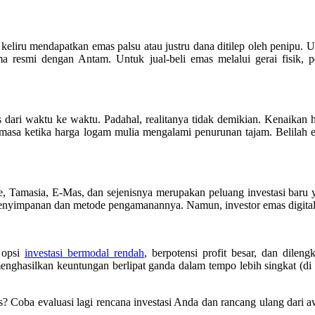
k keliru mendapatkan emas palsu atau justru dana ditilep oleh penipu. 
ma resmi dengan Antam. Untuk jual-beli emas melalui gerai fisik, p
dari waktu ke waktu. Padahal, realitanya tidak demikian. Kenaikan h
a-masa ketika harga logam mulia mengalami penurunan tajam. Belilah 
line, Tamasia, E-Mas, dan sejenisnya merupakan peluang investasi baru 
penyimpanan dan metode pengamanannya. Namun, investor emas digital
 opsi
investasi bermodal rendah
, berpotensi profit besar, dan dile
enghasilkan keuntungan berlipat ganda dalam tempo lebih singkat (di 
? Coba evaluasi lagi rencana investasi Anda dan rancang ulang dari a